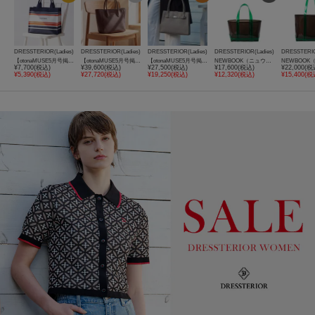
DRESSTERIOR(Ladies)
DRESSTERIOR(Ladies)
DRESSTERIOR(Ladies)
DRESSTERIOR(Ladies)
DRESSTERIO
【otonaMUSE5月号掲載】ボーダーニットラージトート
【otonaMUSE5月号掲載/日本製】シュリンクレザーミニトート
【otonaMUSE5月号掲載】リサイクルレザーベルト付きトートバック
NEWBOOK（ニュウブック） SEASIDE ビニールバッグ Sサイズ
¥7,700(税込)
¥39,600(税込)
¥27,500(税込)
¥17,600(税込)
¥22,000(税
¥5,390(税込)
¥27,720(税込)
¥19,250(税込)
¥12,320(税込)
¥15,400(税