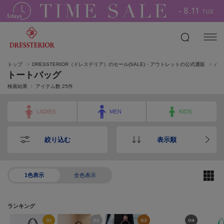
トップ
DRESSTERIOR（ドレステリア）のセール(SALE)・アウトレットの公式通販
バ
トートバッグ
検索結果 ： アイテム数
25
件
LADIES
MEN
KIDS
絞り込む
表示順
1色表示
全色表示
ランキング