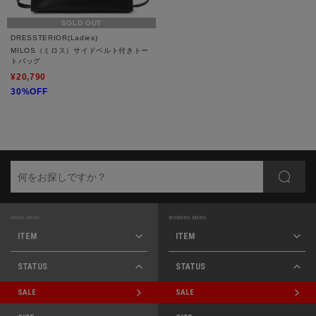
SOLD OUT
DRESSTERIOR(Ladies)
MILOS（ミロス）サイドベルト付きトー
トバッグ
¥20,790
30%OFF
MENS MENU
WOMENS MENU
ITEM
ITEM
STATUS
STATUS
SALE
SALE