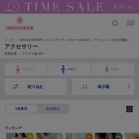
トップ
DRESSTERIOR（ドレステリア）のセール(SALE)・アウトレットの公式通販
ア
アクセサリー
検索結果 ： アイテム数
9
件
LADIES
MEN
KIDS
絞り込む
表示順
1色表示
全色表示
ランキング