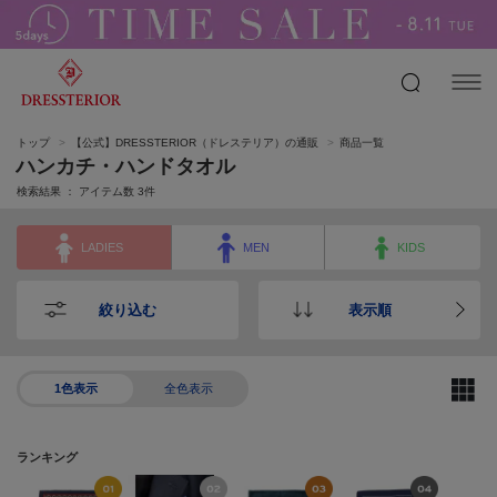
トップ
【公式】DRESSTERIOR（ドレステリア）の通販
商品一覧
ハンカチ・ハンドタオル
検索結果 ： アイテム数
3
件
LADIES
MEN
KIDS
絞り込む
表示順
1色表示
全色表示
ランキング