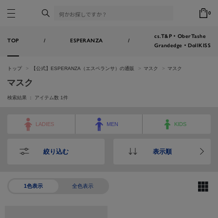
0
cs.T&P・OberTashe
TOP
/
ESPERANZA
/
Grandedge・DollKISS
トップ
【公式】ESPERANZA（エスペランサ）の通販
マスク
マスク
マスク
検索結果 ： アイテム数
1
件
LADIES
MEN
KIDS
絞り込む
表示順
1色表示
全色表示