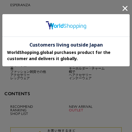
ESPERANZA
cs.T&P・OberTashe・Grandedge・DollKISS
CATEGORY
すべて
パンプス
スニーカー
フラットシューズ
サンダル・ミュール
ショートブーツ
ロングブーツ
レインシューズ
トートバッグ
ショルダーバッグ
ハンドバッグ
リュック
財布・小物
ストール・マフラー
傘
キーホルダー・チャーム
ファッション雑貨その他
帽子
アクセサリー
ヘアクセサリー
レッグウェア
インナーウェア
CONTENTS
RECOMMEND
NEW ARRIVAL
RANKING
OUTLET
SHOP LIST
お買い物するほど