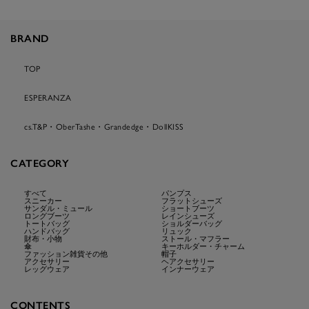
BRAND
TOP
ESPERANZA
cs.T&P・OberTashe・Grandedge・DollKISS
CATEGORY
すべて
パンプス
スニーカー
フラットシューズ
サンダル・ミュール
ショートブーツ
ロングブーツ
レインシューズ
トートバッグ
ショルダーバッグ
ハンドバッグ
リュック
財布・小物
ストール・マフラー
傘
キーホルダー・チャーム
ファッション雑貨その他
帽子
アクセサリー
ヘアクセサリー
レッグウェア
インナーウェア
CONTENTS