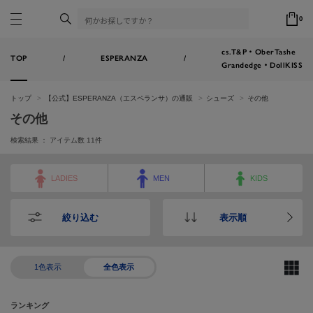
0
cs.T&P・OberTashe
TOP
/
ESPERANZA
/
Grandedge・DollKISS
トップ
【公式】ESPERANZA（エスペランサ）の通販
シューズ
その他
その他
検索結果 ： アイテム数
11
件
LADIES
MEN
KIDS
絞り込む
表示順
1色表示
全色表示
ランキング