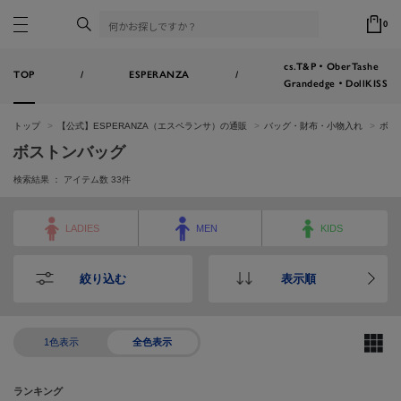
0
cs.T&P・OberTashe
TOP
/
ESPERANZA
/
Grandedge・DollKISS
トップ
【公式】ESPERANZA（エスペランサ）の通販
バッグ・財布・小物入れ
ボス
ボストンバッグ
検索結果 ： アイテム数
33
件
LADIES
MEN
KIDS
絞り込む
表示順
1色表示
全色表示
ランキング