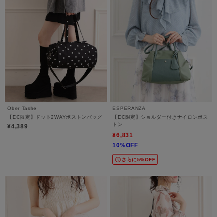
Ober Tashe
ESPERANZA
【EC限定】ドット2WAYボストンバッグ
【EC限定】ショルダー付きナイロンボス
トン
¥4,389
¥6,831
10%OFF
さらに5%OFF