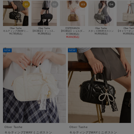
Ober Tashe
Ober Tashe
ESPERANZA
Ober Tashe
Ober Tas
キルティング2WAYミニボストン
【EC限定】ドット2WAYボストンバッグ
【EC限定】ショルダー付きナイロンボストン
スタッズ2WAYボストン
¥4,730(税込)
¥4,389(税込)
¥4,950(税込)
¥4,950(税
¥7,590(税込)
¥6,831(税込)
NEW
NEW
Ober Tashe
Ober Tashe
キルティング2WAYミニボストン
キルティング2WAYミニボストン