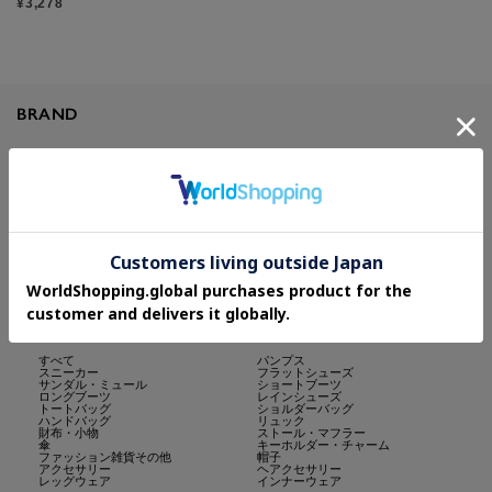
¥3,278
BRAND
TOP
ESPERANZA
cs.T&P・OberTashe・Grandedge・DollKISS
CATEGORY
すべて
パンプス
スニーカー
フラットシューズ
サンダル・ミュール
ショートブーツ
ロングブーツ
レインシューズ
トートバッグ
ショルダーバッグ
ハンドバッグ
リュック
財布・小物
ストール・マフラー
傘
キーホルダー・チャーム
ファッション雑貨その他
帽子
アクセサリー
ヘアクセサリー
レッグウェア
インナーウェア