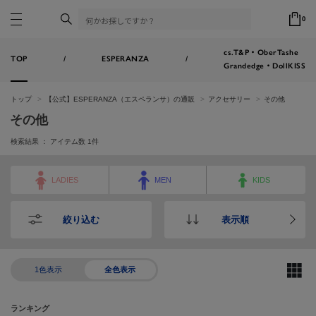
0
cs.T&P・OberTashe
TOP
/
ESPERANZA
/
Grandedge・DollKISS
トップ
【公式】ESPERANZA（エスペランサ）の通販
アクセサリー
その他
その他
検索結果 ： アイテム数
1
件
LADIES
MEN
KIDS
絞り込む
表示順
1色表示
全色表示
ランキング