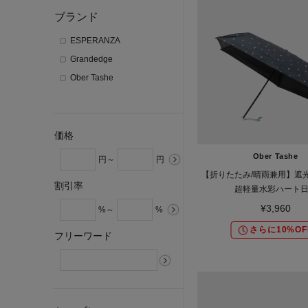
ブランド
ESPERANZA
Grandedge
Ober Tashe
価格
Ober Tashe
円～
円
【折りたたみ/晴雨兼用】遮光
割引率
超軽量水彩ハート
¥3,960
%～
%
さらに10%OF
フリーワード