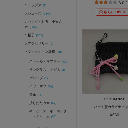
3.0 
トップス
(1)
さらに10%OF
シューズ
(934)
バッグ・財布・小物入
れ
(368)
帽子
(102)
アクセサリー
(9)
ファッション雑貨
(185)
ストール・マフラー
(32)
サングラス・メガネ
(3)
グローブ
(1)
イヤーマフ
(10)
長傘
(7)
ESPERANZA
折りたたみ傘
(67)
ハート型カラビナチ
キーケース・キーホルダ
¥660
ー・チャーム
(65)