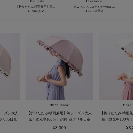
Ober Tashe
Ober Tashe
【折りたたみ/晴雨兼用】遮光率100％！リボン2段折りたたみ傘
アニマルマスコットキーホルダー
¥3,960(税込)
¥1,100(税込)
Ober Tashe
Ober 
シーズン大人
【折りたたみ/晴雨兼用】毎シーズン大人
【折りたたみ/晴雨
傘フリル日傘
気！遮光率100％！2段折傘フリル日傘
気！遮光率100％
¥3,300
¥3,