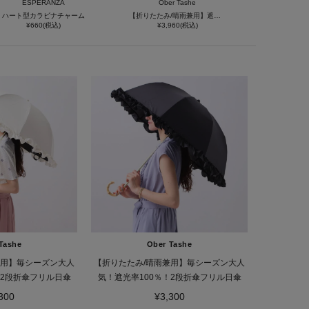
ESPERANZA
Ober Tashe
ハート型カラビナチャーム
【折りたたみ/晴雨兼用】遮光率100％！超軽量スター柄日傘
¥660(税込)
¥3,960(税込)
Tashe
Ober Tashe
兼用】毎シーズン大人
【折りたたみ/晴雨兼用】毎シーズン大人
！2段折傘フリル日傘
気！遮光率100％！2段折傘フリル日傘
300
¥3,300