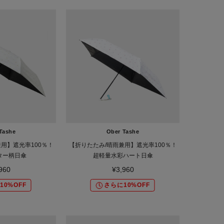
Tashe
Ober Tashe
用】遮光率100％！
【折りたたみ/晴雨兼用】遮光率100％！
ター柄日傘
超軽量水彩ハート日傘
960
¥3,960
10%OFF
さらに10%OFF