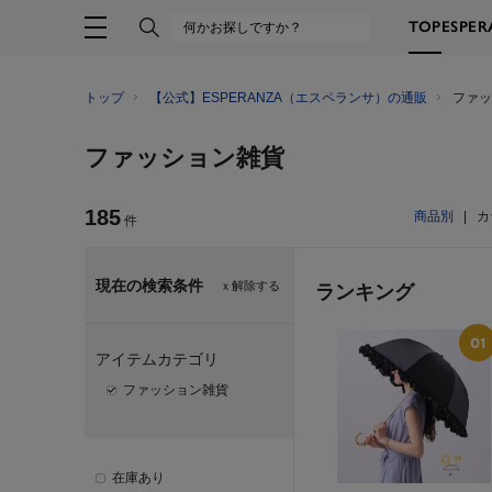
TOP
ESPE
トップ
【公式】ESPERANZA（エスペランサ）の通販
ファッ
ファッション雑貨
185
商品別
|
カ
件
現在の検索条件
ｘ解除する
ランキング
アイテムカテゴリ
ファッション雑貨
在庫あり