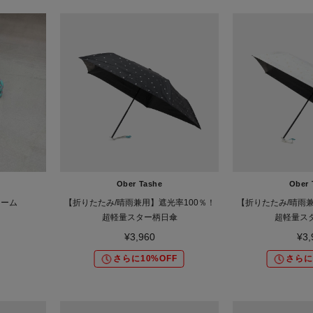
Ober Tashe
Ober 
ャーム
【折りたたみ/晴雨兼用】遮光率100％！
【折りたたみ/晴雨兼
超軽量スター柄日傘
超軽量ス
¥3,960
¥3,
さらに10%OFF
さらに