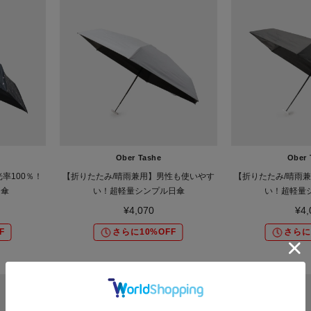
Ober Tashe
Ober 
率100％！
【折りたたみ/晴雨兼用】男性も使いやす
【折りたたみ/晴雨
日傘
い！超軽量シンプル日傘
い！超軽量
¥4,070
¥4,
F
さらに10%OFF
さらに