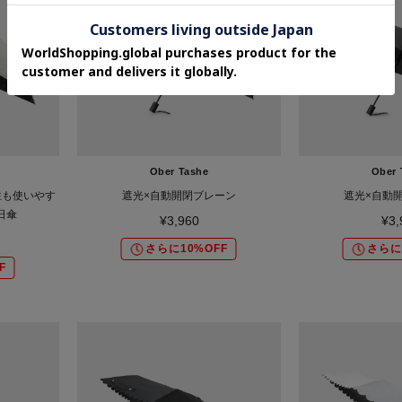
Ober Tashe
Ober 
性も使いやす
遮光×自動開閉ブレーン
遮光×自動
日傘
¥3,960
¥3,
さらに10%OFF
さらに
F