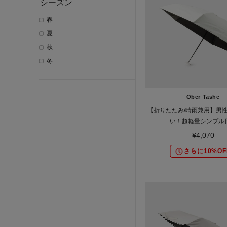
シーズン
春
夏
秋
冬
Ober Tashe
【折りたたみ/晴雨兼用】男
い！超軽量シンプル
¥4,070
さらに10%OF