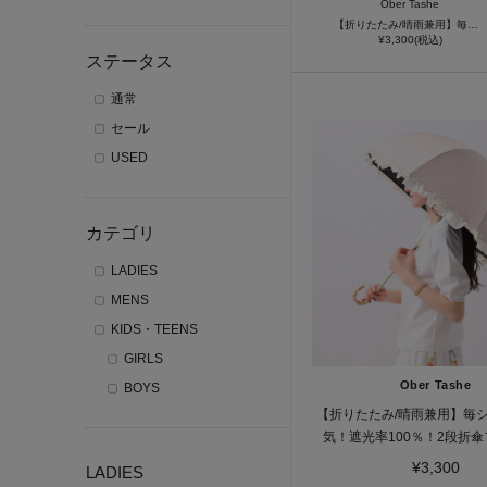
Ober Tashe
【折りたたみ/晴雨兼用】毎シーズン大人気！遮光率100％！2段折傘フリル日傘
¥3,300(税込)
ステータス
通常
セール
USED
カテゴリ
LADIES
MENS
KIDS・TEENS
GIRLS
Ober Tashe
BOYS
【折りたたみ/晴雨兼用】毎
気！遮光率100％！2段折
¥3,300
LADIES