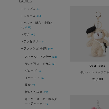
LADIES
トップス
(1)
シューズ
(386)
バッグ・財布・小物入
れ
(157)
帽子
(64)
アクセサリー
(7)
ファッション雑貨
(75)
ストール・マフラー
(12)
サングラス・メガネ
(2)
Ober Tashe
グローブ
(1)
ポシェットドックチ
イヤーマフ
(6)
¥1,100
長傘
(2)
折りたたみ傘
(27)
キーケース・キーホルダ
ー・チャーム
(25)