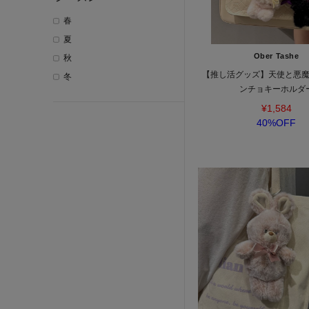
春
夏
Ober Tashe
秋
【推し活グッズ】天使と悪
冬
ンチョキーホルダ
¥1,584
40%OFF