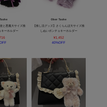
Tashe
Ober Tashe
使と悪魔大サイズ推
【推し活グッズ】さくらんぼ大サイズ推
ョキーホルダー
しぬいポンチョキーホルダー
716
¥1,452
OFF
40%OFF