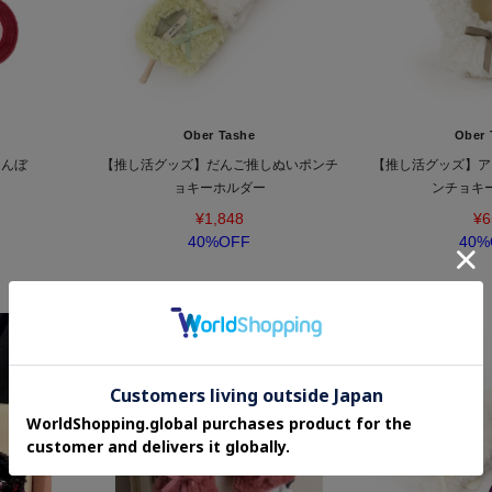
Ober Tashe
Ober 
らんぼ
【推し活グッズ】だんご推しぬいポンチ
【推し活グッズ】ア
ョキーホルダー
ンチョキ
¥1,848
¥6
40%OFF
40%