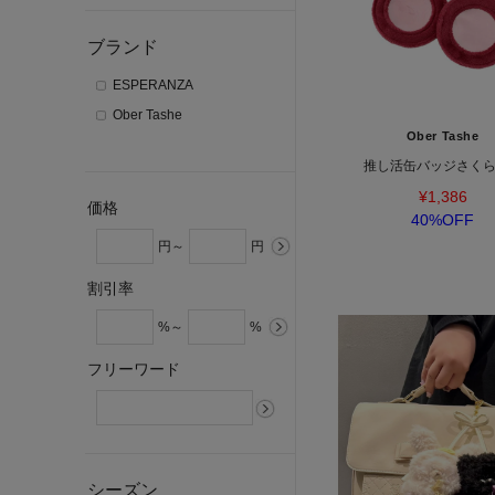
ブランド
ESPERANZA
Ober Tashe
Ober Tashe
推し活缶バッジさく
¥1,386
価格
40%OFF
円～
円
割引率
%～
%
フリーワード
シーズン