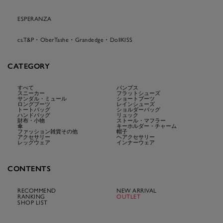
ESPERANZA
cs.T&P・OberTashe・Grandedge・DollKISS
CATEGORY
すべて
パンプス
スニーカー
フラットシューズ
サンダル・ミュール
ショートブーツ
ロングブーツ
レインシューズ
トートバッグ
ショルダーバッグ
ハンドバッグ
リュック
財布・小物
ストール・マフラー
傘
キーホルダー・チャーム
ファッション雑貨その他
帽子
アクセサリー
ヘアクセサリー
レッグウェア
インナーウェア
CONTENTS
RECOMMEND
NEW ARRIVAL
RANKING
OUTLET
SHOP LIST