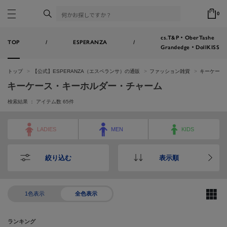
0
cs.T&P・OberTashe
TOP
/
ESPERANZA
/
Grandedge・DollKISS
トップ
【公式】ESPERANZA（エスペランサ）の通販
ファッション雑貨
キーケース
キーケース・キーホルダー・チャーム
検索結果 ： アイテム数
65
件
LADIES
MEN
KIDS
絞り込む
表示順
1色表示
全色表示
ランキング