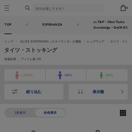
0
cs.T&P・OberTashe
TOP
/
ESPERANZA
/
Grandedge・DollKISS
トップ
【公式】ESPERANZA（エスペランサ）の通販
レッグウェア
タイツ・ストッ
タイツ・ストッキング
検索結果 ： アイテム数
2
件
LADIES
MEN
KIDS
絞り込む
表示順
1色表示
全色表示