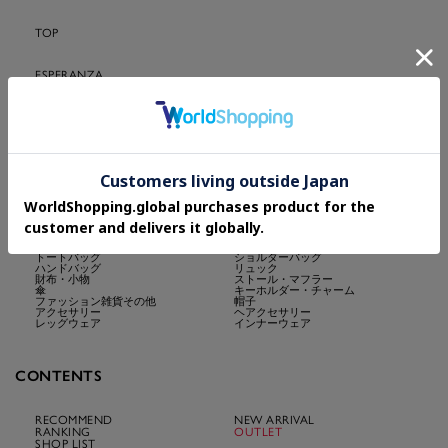
TOP
ESPERANZA
cs.T&P・OberTashe・Grandedge・DollKISS
CATEGORY
すべて
パンプス
スニーカー
フラットシューズ
サンダル・ミュール
ショートブーツ
ロングブーツ
レインシューズ
トートバッグ
ショルダーバッグ
ハンドバッグ
リュック
財布・小物
ストール・マフラー
傘
キーホルダー・チャーム
ファッション雑貨その他
帽子
アクセサリー
ヘアクセサリー
レッグウェア
インナーウェア
CONTENTS
RECOMMEND
NEW ARRIVAL
RANKING
OUTLET
SHOP LIST