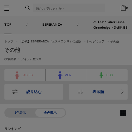
0
cs.T&P・OberTashe
TOP
/
ESPERANZA
/
Grandedge・DollKISS
トップ
【公式】ESPERANZA（エスペランサ）の通販
レッグウェア
その他
その他
検索結果 ： アイテム数
9
件
LADIES
MEN
KIDS
絞り込む
表示順
1色表示
全色表示
ランキング