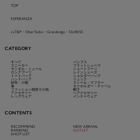
TOP
ESPERANZA
cs.T&P・OberTashe・Grandedge・DollKISS
CATEGORY
すべて
パンプス
スニーカー
フラットシューズ
サンダル・ミュール
ショートブーツ
ロングブーツ
レインシューズ
トートバッグ
ショルダーバッグ
ハンドバッグ
リュック
財布・小物
ストール・マフラー
傘
キーホルダー・チャーム
ファッション雑貨その他
帽子
アクセサリー
ヘアクセサリー
レッグウェア
インナーウェア
CONTENTS
RECOMMEND
NEW ARRIVAL
RANKING
OUTLET
SHOP LIST