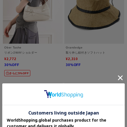
Ober Tashe
Grandedge
リボン2WAYショルダー
取り外し紐付きソフトハット
¥2,772
¥2,310
30%OFF
30%OFF
さらに5%OFF