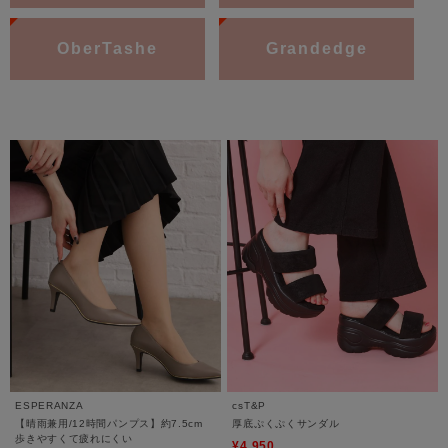
OberTashe
Grandedge
ESPERANZA
csT&P
【晴雨兼用/12時間パンプス】約7.5cm
厚底ぷくぷくサンダル
歩きやすくて疲れにくい
¥4,950