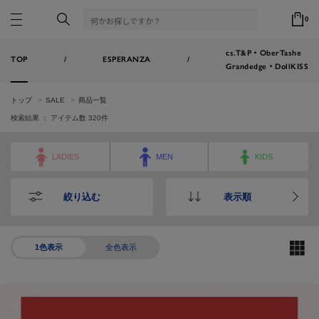
0
cs.T&P・OberTashe
TOP
/
ESPERANZA
/
Grandedge・DollKISS
トップ
SALE
商品一覧
検索結果 ： アイテム数
320
件
LADIES
MEN
KIDS
絞り込む
表示順
1色表示
全色表示