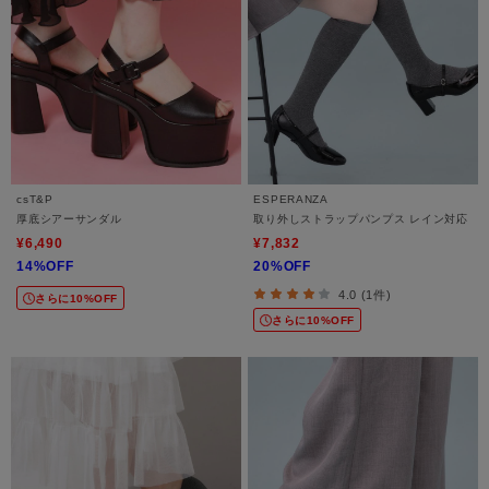
csT&P
ESPERANZA
厚底シアーサンダル
取り外しストラップパンプス レイン対応
¥6,490
¥7,832
14%OFF
20%OFF
4.0 (1件)
さらに10%OFF
さらに10%OFF