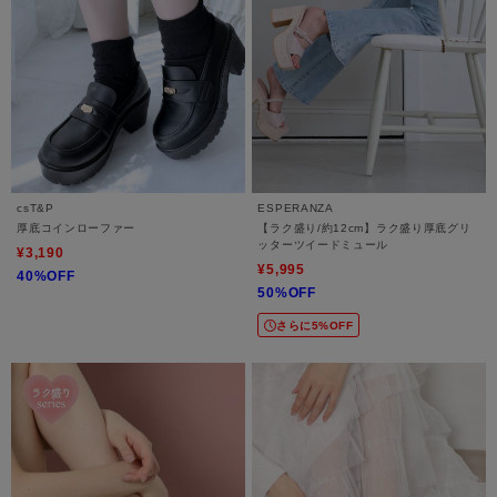
csT&P
ESPERANZA
厚底コインローファー
【ラク盛り/約12cm】ラク盛り厚底グリ
ッターツイードミュール
¥3,190
¥5,995
40%OFF
50%OFF
さらに5%OFF