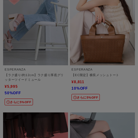
ESPERANZA
ESPERANZA
【ラク盛り/約12cm】ラク盛り厚底グリ
【EC限定】横長メッシュトート
ッターツイードミュール
¥8,811
¥5,995
10%OFF
50%OFF
さらに5%OFF
さらに5%OFF