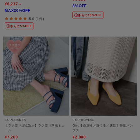
¥6,237～
8%OFF
MAX30%OFF
さらに10%OFF
5.0 (1件)
さらに5%OFF
ESPERANZA
ESP BUYING
【ラク盛り/約12cm】ラク盛り厚底ミュ
Oito【通気性／洗える／速乾】軽量パン
ール
プス
¥7,260
¥2,000