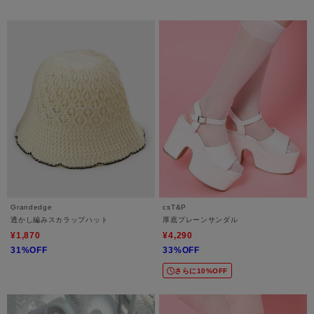
Grandedge
csT&P
透かし編みスカラップハット
厚底プレーンサンダル
¥1,870
¥4,290
31%OFF
33%OFF
さらに10%OFF