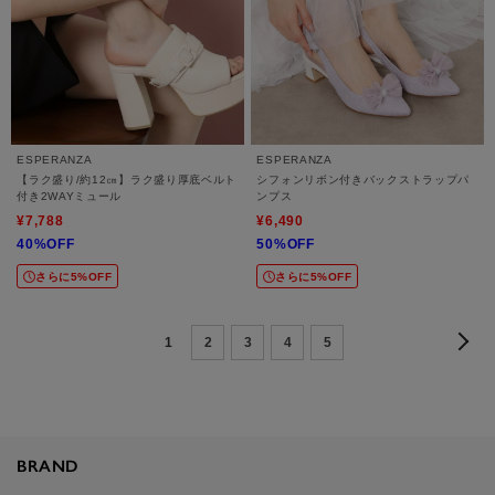
ESPERANZA
ESPERANZA
【ラク盛り/約12㎝】ラク盛り厚底ベルト
シフォンリボン付きバックストラップパ
付き2WAYミュール
ンプス
¥7,788
¥6,490
40%OFF
50%OFF
さらに5%OFF
さらに5%OFF
1
2
3
4
5
BRAND