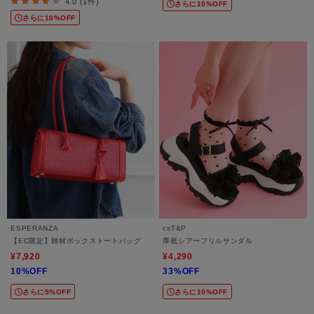
4.0 (1件)
さらに10%OFF
さらに10%OFF
ESPERANZA
csT&P
【EC限定】雑材ボックストートバッグ
厚底シアーフリルサンダル
¥7,920
¥4,290
10%OFF
33%OFF
さらに5%OFF
さらに10%OFF