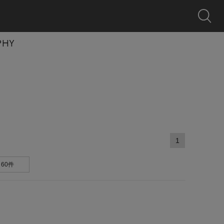
0
クーポン
探す
お気に入り
カート
ログイン
キャンペーン
PHY
1
60件