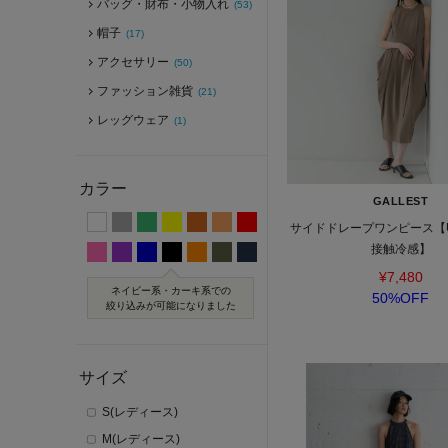
バッグ・財布・小物入れ
(53)
帽子
(17)
アクセサリー
(50)
ファッション雑貨
(21)
レッグウェア
(1)
カラー
GALLEST
サイドドレープワンピース【
接触冷感】
¥7,480
ネイビー系・カーキ系での
50%OFF
絞り込みが可能になりました
サイズ
S(レディース)
M(レディース)