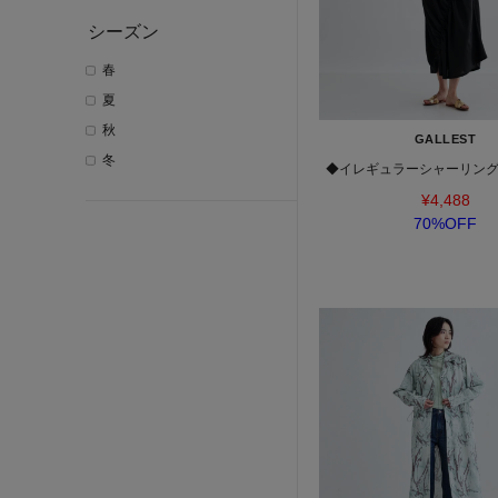
シーズン
春
夏
秋
GALLEST
冬
◆イレギュラーシャーリン
¥4,488
70%OFF