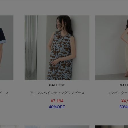
GALLEST
GAL
ピ―ス
アニマルペインティングワンピース
コンビコクー
¥7,194
¥4,
40%OFF
50%