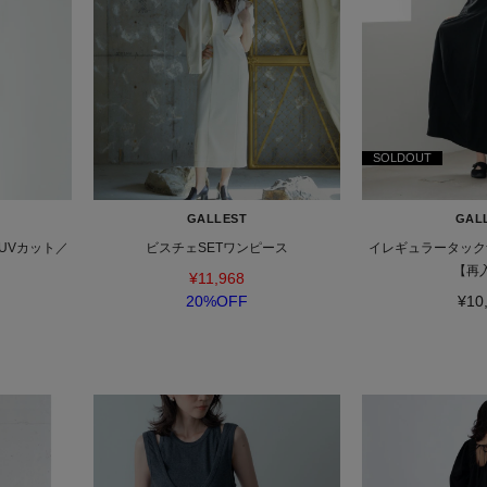
SOLDOUT
GALLEST
GAL
UVカット／
ビスチェSETワンピース
イレギュラータック
【再
¥11,968
20%OFF
¥10