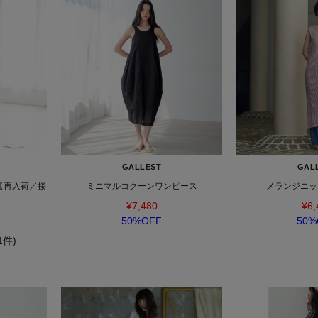
GALLEST
GAL
【再入荷／接
ミニマルコクーンワンピース
メランジニッ
¥7,480
¥6,
50%OFF
50%
(1件)