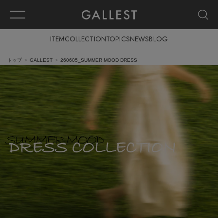
ITEM
COLLECTION
TOPICS
NEWS
BLOG
トップ
GALLEST
260605_SUMMER MOOD DRESS