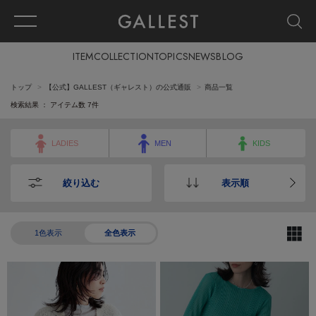
ITEM
COLLECTION
TOPICS
NEWS
BLOG
トップ
【公式】GALLEST（ギャレスト）の公式通販
商品一覧
検索結果 ： アイテム数
7
件
LADIES
MEN
KIDS
絞り込む
表示順
1色表示
全色表示