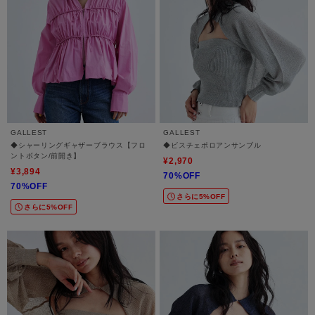
GALLEST
GALLEST
◆シャーリングギャザーブラウス【フロ
◆ビスチェポロアンサンブル
ントボタン/前開き】
¥2,970
¥3,894
70%OFF
70%OFF
さらに5%OFF
さらに5%OFF