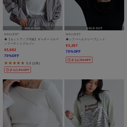
SOLD OUT
SOLD OUT
GALLEST
GALLEST
◆【セットアップ可能】ギャザードルマ
◆シアーベルスリーブニット
ンフーデットブルゾン
¥3,267
¥5,082
70%OFF
70%OFF
さらに5%OFF
5.0 (1件)
さらに5%OFF