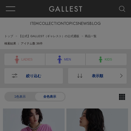
ITEM
COLLECTION
TOPICS
NEWS
BLOG
トップ
【公式】GALLEST（ギャレスト）の公式通販
商品一覧
検索結果 ： アイテム数
36
件
LADIES
MEN
KIDS
絞り込む
表示順
1色表示
全色表示