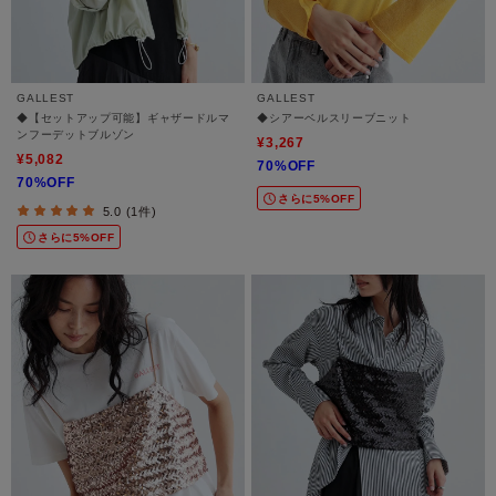
GALLEST
GALLEST
◆【セットアップ可能】ギャザードルマ
◆シアーベルスリーブニット
ンフーデットブルゾン
¥3,267
¥5,082
70%OFF
70%OFF
さらに5%OFF
5.0 (1件)
さらに5%OFF