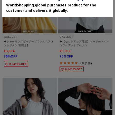
SOLD OUT
SOLD OUT
GALLEST
GALLEST
◆シャーリングギャザーブラウス【フロ
◆【セットアップ可能】ギャザードルマ
ントボタン/前開き】
ンフーデットブルゾン
¥3,894
¥5,082
70%OFF
70%OFF
5.0 (1件)
さらに5%OFF
さらに5%OFF