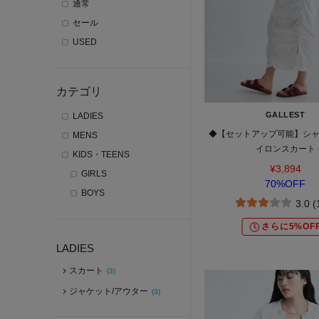
通常
セール
USED
カテゴリ
GALLEST
LADIES
◆【セットアップ可能】シ
MENS
イロンスカート
KIDS・TEENS
¥3,894
GIRLS
70%OFF
BOYS
3.0 
さらに5%OF
LADIES
スカート
(3)
ジャケット/アウター
(3)