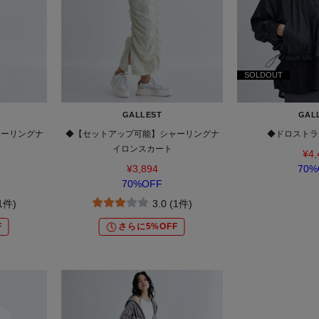
SOLDOUT
GALLEST
GAL
ャーリングナ
◆【セットアップ可能】シャーリングナ
◆ドロストラ
イロンスカート
¥4,
¥3,894
70%
70%OFF
(1件)
3.0 (1件)
F
さらに5%OFF