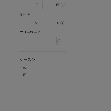
円～
円
割引率
%～
%
フリーワード
シーズン
春
夏