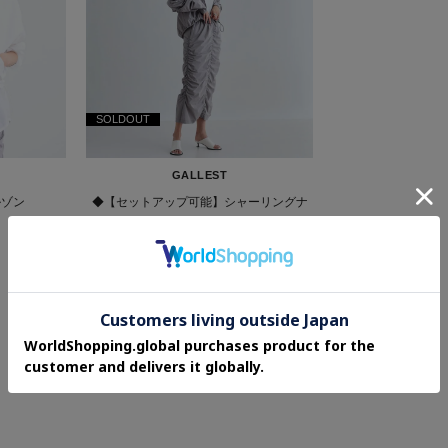
SOLDOUT
GALLEST
ルゾン
◆【セットアップ可能】シャーリングナ
イロンスカート
¥3,894
70%OFF
3.0 (1件)
さらに5%OFF