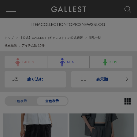
ITEM
COLLECTION
TOPICS
NEWS
BLOG
トップ
【公式】GALLEST（ギャレスト）の公式通販
商品一覧
検索結果 ： アイテム数
15
件
LADIES
MEN
KIDS
絞り込む
表示順
1色表示
全色表示