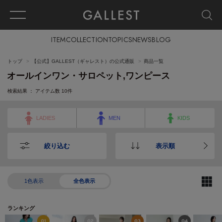
ITEM
COLLECTION
TOPICS
NEWS
BLOG
トップ
【公式】GALLEST（ギャレスト）の公式通販
商品一覧
オールインワン・サロペット,ワンピース
検索結果 ： アイテム数
10
件
LADIES
MEN
KIDS
絞り込む
表示順
1色表示
全色表示
ランキング