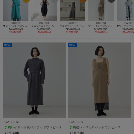
GALLEST
GALLEST
GALLEST
GALLEST
GALLES
◆コットンレースワンピース
ミニマルコクーンワンピース
ホルターネックキャミワンピース
サイドドレープワンピース【UVカット／接触冷感】
¥20,900(税込)
¥14,960(税込)
¥14,960(税込)
¥14,960(税込)
¥20,900(税
¥4,180(税込)
¥7,480(税込)
¥7,480(税込)
¥7,480(税込)
¥6,270(税
NEW
NEW
GALLEST
GALLEST
予約
レイヤード風ベルテッドワンピース
予約
裾レースサロペットワンピース
¥15,400
¥16,500