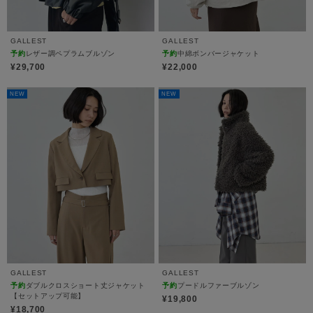
GALLEST
GALLEST
予約
レザー調ペプラムブルゾン
予約
中綿ボンバージャケット
¥29,700
¥22,000
NEW
NEW
GALLEST
GALLEST
予約
ダブルクロスショート丈ジャケット
予約
プードルファーブルゾン
【セットアップ可能】
¥19,800
¥18,700