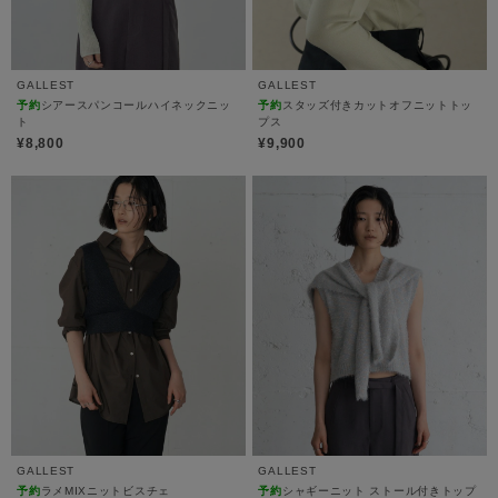
GALLEST
GALLEST
予約
シアースパンコールハイネックニッ
予約
スタッズ付きカットオフニットトッ
ト
プス
¥8,800
¥9,900
GALLEST
GALLEST
予約
ラメMIXニットビスチェ
予約
シャギーニット ストール付きトップ