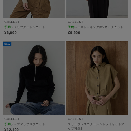
GALLEST
GALLEST
予約
ラメリブタートルニット
予約
レースドッキング深Vネックニット
¥6,600
¥9,900
NEW
GALLEST
GALLEST
予約
ジップアップリブニット
スリーブレスコクーンシャツ【セットア
ップ可能】
¥12,100