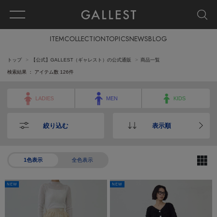
ITEM
COLLECTION
TOPICS
NEWS
BLOG
トップ
【公式】GALLEST（ギャレスト）の公式通販
商品一覧
検索結果 ： アイテム数
126
件
LADIES
MEN
KIDS
絞り込む
表示順
1色表示
全色表示
NEW
NEW