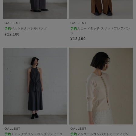
GALLEST
GALLEST
予約
ベルト付きバレルパンツ
予約
スエードタッチ スリットフレアパン
ツ
¥12,100
¥12,100
GALLEST
GALLEST
予約
チェックプリントロングワンピース
予約
ノンウールコンパクトカーディガン