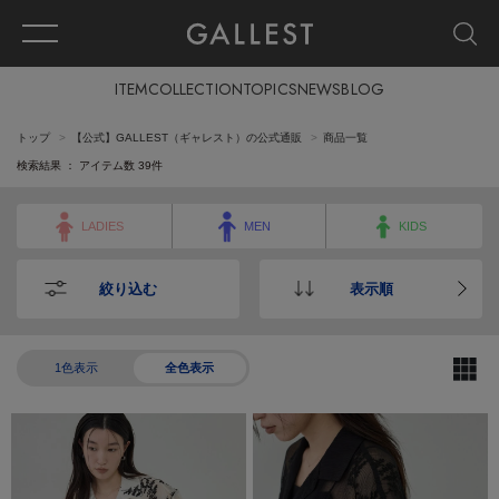
ITEM
COLLECTION
TOPICS
NEWS
BLOG
トップ
【公式】GALLEST（ギャレスト）の公式通販
商品一覧
検索結果 ： アイテム数
39
件
LADIES
MEN
KIDS
絞り込む
表示順
1色表示
全色表示