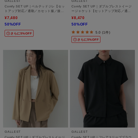
GALLEST
GALLEST
Comfy SET UP｜ベルテッドジレ【セッ
Comfy SET UP｜ダブルブレストイージ
トアップ対応／通勤／カセット服／接触
ージャケット【セットアップ対応／通勤
冷感／UVカット】
／カセット服／接触冷感／UVカット】
¥7,480
¥8,470
50%OFF
50%OFF
5.0 (1件)
さらに5%OFF
さらに5%OFF
GALLEST
GALLEST
Comfy SET UP｜ダブルブレストイージ
Comfy SET UP｜フレアスリーブブラウ