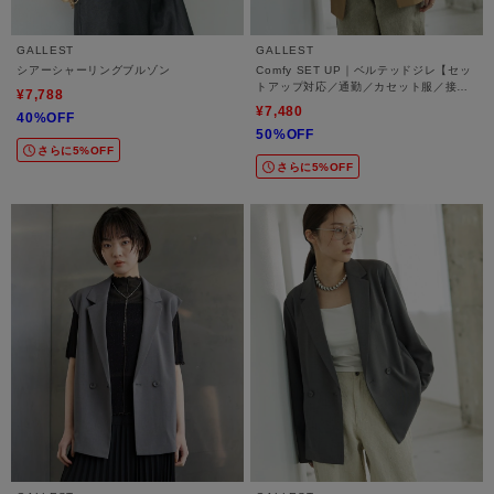
GALLEST
GALLEST
シアーシャーリングブルゾン
Comfy SET UP｜ベルテッドジレ【セッ
トアップ対応／通勤／カセット服／接触
¥7,788
冷感／UVカット】
¥7,480
40%OFF
50%OFF
さらに5%OFF
さらに5%OFF