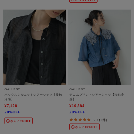
GALLEST
GALLEST
ボックスシルエットシアーシャツ【接触
デニムプリントシアーシャツ【接触冷
冷感】
感】
¥7,128
¥10,384
20%OFF
20%OFF
5.0 (1件)
さらに5%OFF
さらに10%OFF