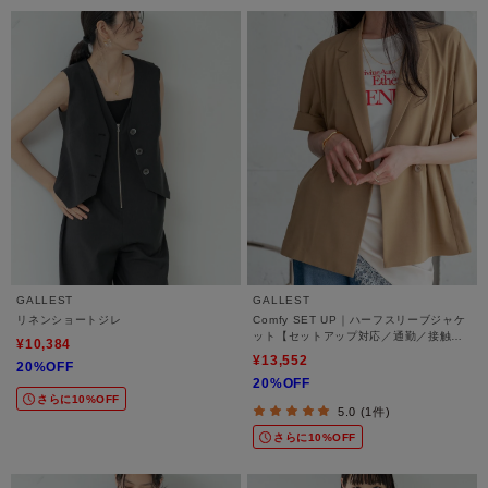
GALLEST
GALLEST
リネンショートジレ
Comfy SET UP｜ハーフスリーブジャケ
ット【セットアップ対応／通勤／接触冷
¥10,384
感／UVカット】
¥13,552
20%OFF
20%OFF
さらに10%OFF
5.0 (1件)
さらに10%OFF