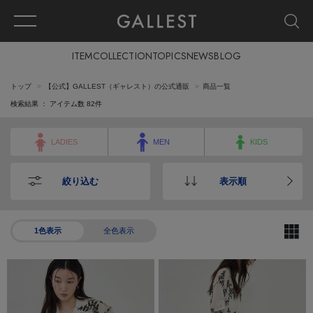
ITEM
COLLECTION
TOPICS
NEWS
BLOG
トップ
【公式】GALLEST（ギャレスト）の公式通販
商品一覧
検索結果 ： アイテム数
82
件
LADIES
MEN
KIDS
絞り込む
表示順
1色表示
全色表示