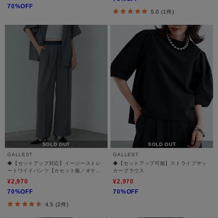
70%OFF
5.0 (1件)
SOLD OUT
SOLD OUT
GALLEST
GALLEST
◆【セットアップ対応】イージーストレ
◆【セットアップ可能】ストライプサッ
ートワイドパンツ【カセット服／オケー
カーブラウス
ジョン／通勤】
¥2,970
¥2,970
70%OFF
70%OFF
4.5 (2件)