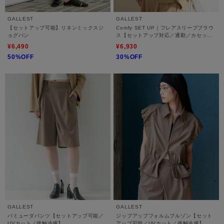
GALLEST
GALLEST
【セットアップ可能】リネンミックスジ
Comfy SET UP｜フレアスリーブブラウ
ョグパン
ス【セットアップ対応／通勤／カセット
服／接触冷感／UVカット】
¥6,490
¥6,930
50%OFF
30%OFF
GALLEST
GALLEST
バミューダパンツ【セットアップ可能／
ジップアップフォルムブルゾン【セット
UVカット／接触冷感】
アップ可能／UVカット／接触冷感】