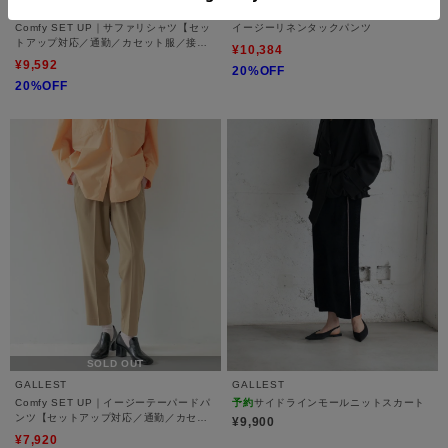
GALLEST
GALLEST
Comfy SET UP｜サファリシャツ【セッ
イージーリネンタックパンツ
トアップ対応／通勤／カセット服／接触
¥10,384
冷感／UVカット】
¥9,592
20%OFF
20%OFF
SOLD OUT
GALLEST
GALLEST
Comfy SET UP｜イージーテーパードパ
予約
サイドラインモールニットスカート
ンツ【セットアップ対応／通勤／カセッ
¥9,900
ト服／接触冷感／UVカット】
¥7,920