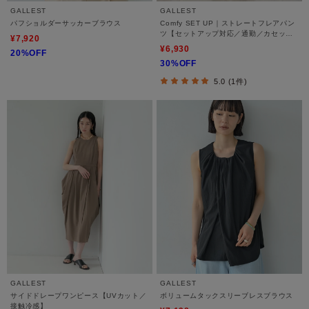
GALLEST
GALLEST
パフショルダーサッカーブラウス
Comfy SET UP｜ストレートフレアパン
ツ【セットアップ対応／通勤／カセット
¥7,920
服／接触冷感／UVカット】
¥6,930
20%OFF
30%OFF
5.0 (1件)
GALLEST
GALLEST
サイドドレープワンピース【UVカット／
ボリュームタックスリーブレスブラウス
接触冷感】