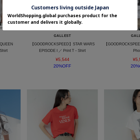
SOLDOUT
GALLEST
GAL
QUEEN
【GOODROCKSPEED】STAR WARS
【GOODROCKSPEED】
hirt
EPISODE I ／ Print T－Shirt
Pho
¥5,544
¥5,
20%OFF
20%