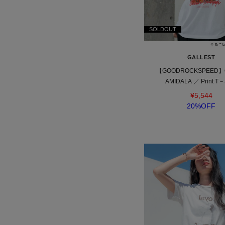
SOLDOUT
GALLEST
【GOODROCKSPEED】
AMIDALA ／ Print T－S
¥5,544
20%OFF