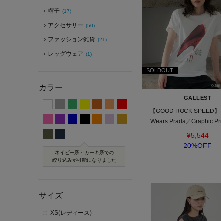
帽子
(17)
アクセサリー
(50)
ファッション雑貨
(21)
レッグウェア
(1)
SOLDOUT
カラー
GALLEST
【GOOD ROCK SPEED】Th
Wears Prada／Graphic Prin
¥5,544
20%OFF
ネイビー系・カーキ系での
絞り込みが可能になりました
サイズ
XS(レディース)