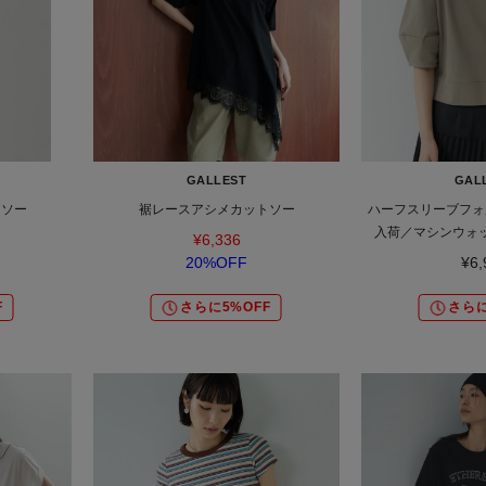
GALLEST
GAL
トソー
裾レースアシメカットソー
ハーフスリーブフォ
入荷／マシンウォ
¥6,336
20%OFF
¥6,
F
さらに5%OFF
さらに