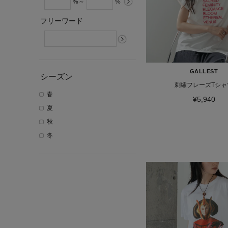
%～
%
フリーワード
GALLEST
シーズン
刺繍フレーズTシャ
春
¥5,940
夏
秋
冬