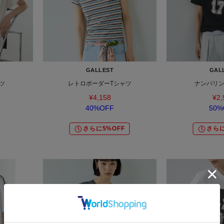
GALLEST
GAL
ツ
レトロボーダーTシャツ
ナンバリン
¥4,158
¥2,
40%OFF
50%
さらに5%OFF
さらに