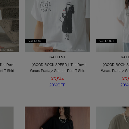
SOLDOUT
SOLDOUT
GALLEST
GAL
e Devil
【GOOD ROCK SPEED】The Devil
【GOOD ROCK SP
t T-Shirt
Wears Prada／Graphic Print T-Shirt
Wears Prada／Grap
¥5,544
¥5,
20%OFF
20%