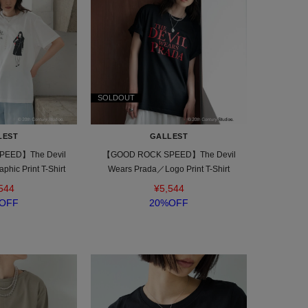
SOLDOUT
LEST
GALLEST
EED】The Devil
【GOOD ROCK SPEED】The Devil
hic Print T-Shirt
Wears Prada／Logo Print T-Shirt
544
¥5,544
OFF
20%OFF