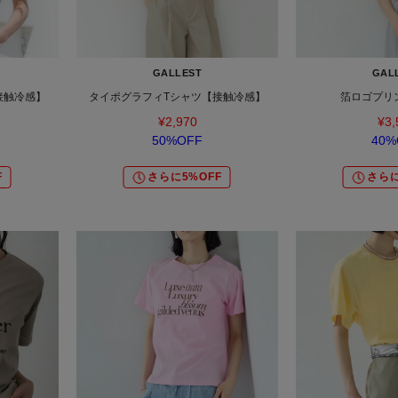
GALLEST
GAL
接触冷感】
タイポグラフィTシャツ【接触冷感】
箔ロゴプリ
¥2,970
¥3,
50%OFF
40%
F
さらに5%OFF
さらに