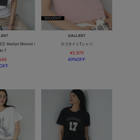
SOLDOUT
LEST
GALLEST
Marilyn Monroe /
ロゴタイトTシャツ
to T
¥2,970
544
40%OFF
OFF