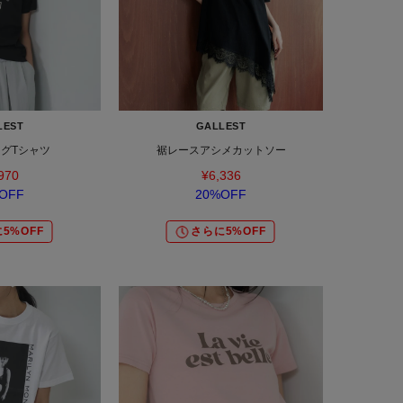
LEST
GALLEST
グTシャツ
裾レースアシメカットソー
970
¥6,336
OFF
20%OFF
5%OFF
さらに5%OFF