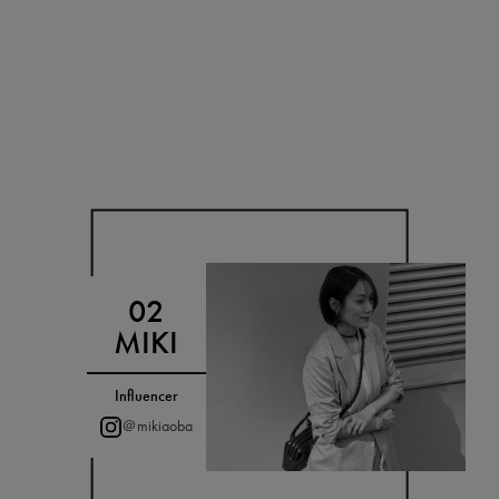
MIKI
Influencer
＠mikiaoba