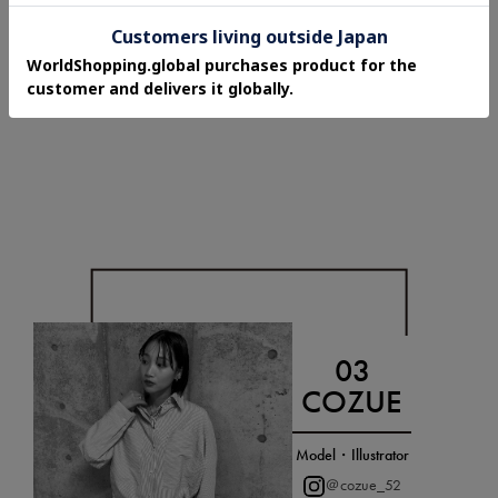
COZUE
Model・Illustrator
＠cozue_52