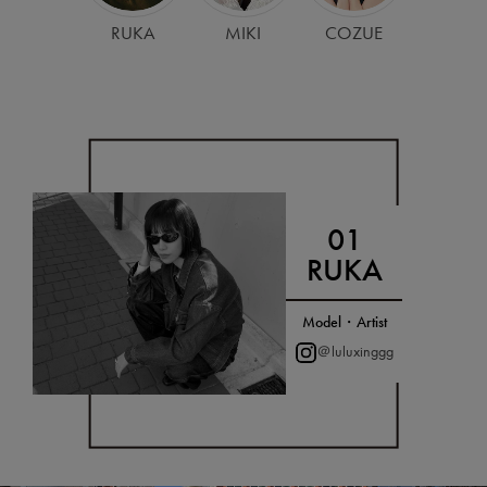
RUKA
MIKI
COZUE
RUKA
Model・Artist
＠luluxinggg