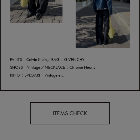
PANTS：Calvin Klein／BAG：GIVENCHY
SHOES：Vintage／NECKLACE：Chrome Hearts
RING：BVLGARI・Vintage etc...
ITEMS CHECK