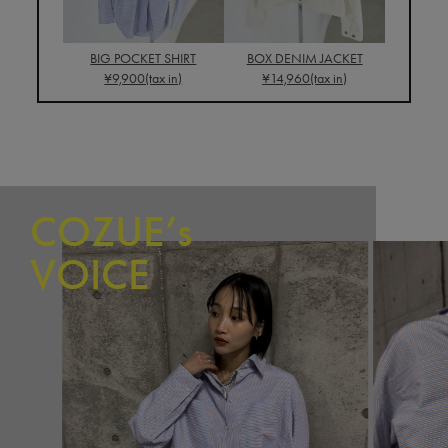
BIG POCKET SHIRT
BOX DENIM JACKET
¥9,900(tax in)
¥14,960(tax in)
COZUE’s
VOICE