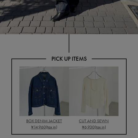
BOX DENIM JACKET
CUT AND SEWN
¥14,960(tax in)
¥6,930(tax in)