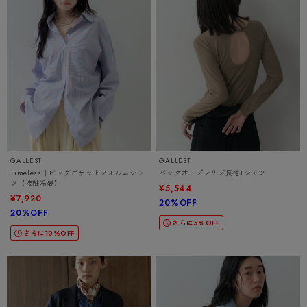
GALLEST
GALLEST
Timeless｜ビッグポケットフォルムシャ
バックオープンリブ長袖Tシャツ
ツ【接触冷感】
¥5,544
¥7,920
20%OFF
20%OFF
さらに5%OFF
さらに10%OFF