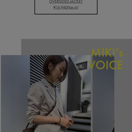
OVERSIZED JACKET
¥16,940(tax in)
MIKI’s
VOICE