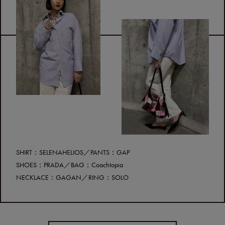
SHIRT：SELENAHELIOS／PANTS：GAP
SHOES：PRADA／BAG：Coachtopia
NECKLACE：GAGAN／RING：SOLO