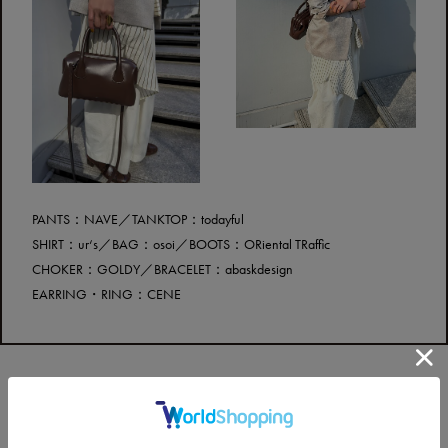
PANTS：NAVE／TANKTOP：todayful
SHIRT：ur‘s／BAG：osoi／BOOTS：ORiental TRaffic
CHOKER：GOLDY／BRACELET：abaskdesign
EARRING・RING：CENE
ITEMS CHECK