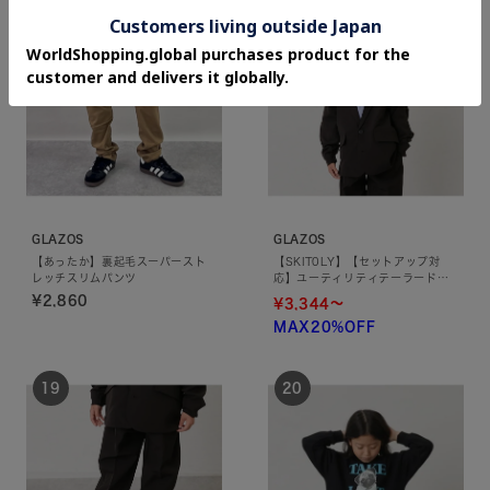
GLAZOS
GLAZOS
【あったか】裏起毛スーパースト
【SKIT0LY】【セットアップ対
レッチスリムパンツ
応】ユーティリティテーラードジ
ャケット
¥2,860
¥3,344～
MAX20%OFF