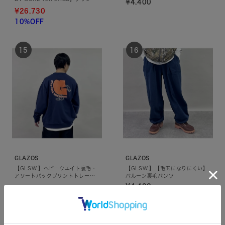
¥4,400
ャケット
¥26,730
10%OFF
GLAZOS
GLAZOS
【GLSW.】ヘビーウエイト裏毛・
【GLSW.】【毛玉になりにくい】
アソートバックプリントトレーナ
バルーン裏毛パンツ
ー
¥4,400
¥3,960
10%OFF