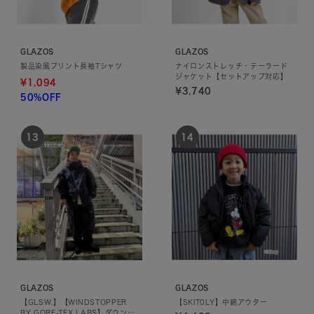
GLAZOS
GLAZOS
製品染風プリント長袖Tシャツ
ナイロンストレッチ・テーラード
ジャケット【セットアップ対応】
¥1,094
¥3,740
50%OFF
GLAZOS
GLAZOS
【GLSW.】【WINDSTOPPER
【SKIT0LY】中綿アウター
BY GORE-TEX LABS】ダウンジ