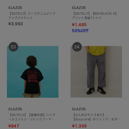
GLAZOS
GLAZOS
【SKIT0LY】フードデニムジップ
【SKIT0LY】【BEYBLADE X】
アップジャケット
プリント長袖Tシャツ
¥3,960
¥1,485
50%OFF
GLAZOS
GLAZOS
【SKIT0LY】【接触冷感】ハイク
【大人向けサイズあり】
ールコットン・ジャンクフードプ
【Easycare】ポリリップ・８分丈
リント半袖Tシャツ
パンツ
¥847
¥1,309