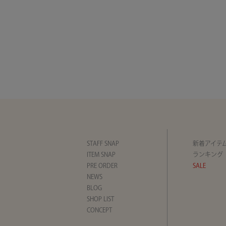
STAFF SNAP
新着アイテ
ITEM SNAP
ランキング
PRE ORDER
SALE
NEWS
BLOG
SHOP LIST
CONCEPT