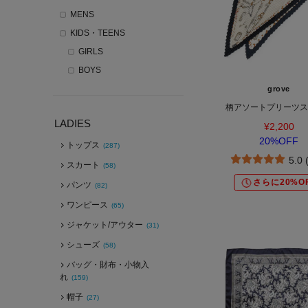
MENS
KIDS・TEENS
GIRLS
BOYS
grove
柄アソートプリーツス
LADIES
¥2,200
20%OFF
トップス
(287)
5.0 
スカート
(58)
さらに20%O
パンツ
(82)
ワンピース
(65)
ジャケット/アウター
(31)
シューズ
(58)
バッグ・財布・小物入
れ
(159)
帽子
(27)