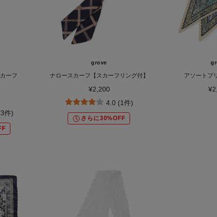
grove
g
カーフ
ナロースカーフ【スカーフリング付】
アソートプ
¥2,200
¥2
4.0 (1件)
(3件)
さらに30%OFF
FF