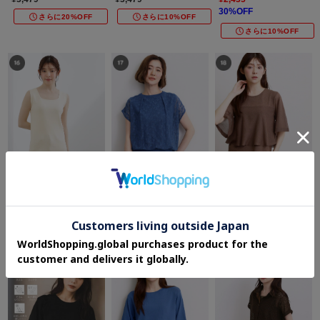
プリントT
30%OFF
さらに20%OFF
さらに10%OFF
さらに10%OFF
grove
grove
grove
2WAYスクエアニットタン
【肩回りカバー】一枚で叶
【涼しく二の腕カバー】フ
ク
う、レイヤードニット
ロントシアーフレアニット
¥2,989
¥4,479
¥4,479
さらに5%OFF
さらに5%OFF
さらに5%OFF