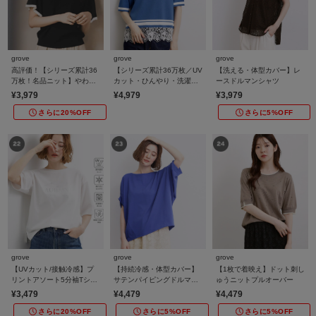
grove
grove
grove
高評価！【シリーズ累計36
【シリーズ累計36万枚／UV
【洗える・体型カバー】レ
万枚！名品ニット】やわら
カット・ひんやり・洗濯機
ースドルマンシャツ
かドライタッチ スカラップ
OK】やわらかドライタッチ
¥3,979
¥4,979
¥3,979
スリーブニット
レースドッキングニット
さらに20%OFF
さらに5%OFF
grove
grove
grove
【UVカット/接触冷感】プ
【持続冷感・体型カバー】
【1枚で着映え】ドット刺し
リントアソート5分袖Tシャ
サテンパイピングドルマン
ゅうニットプルオーバー
ツ
カットソー
¥3,479
¥4,479
¥4,479
さらに20%OFF
さらに5%OFF
さらに5%OFF