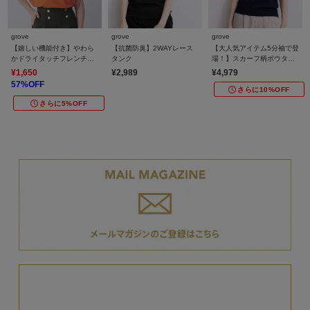
grove
grove
grove
【嬉しい機能付き】やわら
【抗菌防臭】2WAYレース
【大人気アイテム5分袖で登
かドライタッチフレンチス
タンク
場！】スカーフ柄ボウタイ
リーブニット
五分袖ニットプルオーバ―
¥1,650
¥2,989
¥4,979
57%OFF
さらに10%OFF
さらに5%OFF