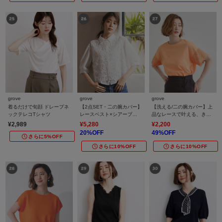
grove
grove
grove
着るだけで旬顔 ドレープネ
【2点SET・二の腕カバー】
【洗える/二の腕カバー】上
ックテレコTシャツ
レースベスト×シアーブラウ
品なレースで叶える、きち
スSET
んと見えの夏Tシャツ
¥2,989
¥5,280
¥2,200
20%OFF
49%OFF
さらに5%OFF
さらに10%OFF
さらに10%OFF