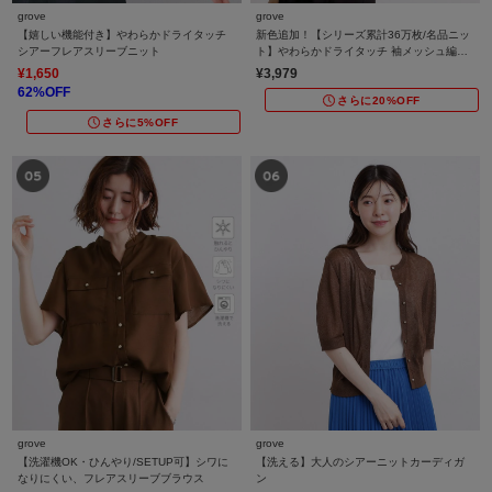
grove
grove
【嬉しい機能付き】やわらかドライタッチ
新色追加！【シリーズ累計36万枚/名品ニッ
シアーフレアスリーブニット
ト】やわらかドライタッチ 袖メッシュ編み
ニット
¥1,650
¥3,979
62%OFF
さらに20%OFF
さらに5%OFF
grove
grove
【洗濯機OK・ひんやり/SETUP可】シワに
【洗える】大人のシアーニットカーディガ
なりにくい、フレアスリーブブラウス
ン