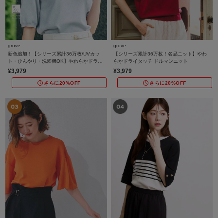
grove
grove
新色追加！【シリーズ累計36万枚/UVカッ
【シリーズ累計36万枚！名品ニット】やわ
ト・ひんやり・洗濯機OK】やわらかドライ
らかドライタッチ ドルマンニット
タッチ 五分袖ニット
¥3,979
¥3,979
さらに20%OFF
さらに20%OFF