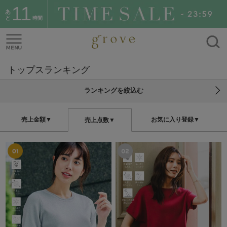
11
あ
と
時間
トップスランキング
ランキングを絞込む
売上金額▼
お気に入り登録▼
売上点数▼