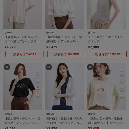
grove
grove
grove
【体系カバー◎】大人フェ
【吸水速乾・UVカット・接
チュールクルーネックタン
ミニン消しプリーツブラウ
触冷感】シアードッキング
クトップ
ス
ランタンスリーブTシャツ
¥4,979
¥3,479
¥2,989
さらに5%OFF
さらに10%OFF
さらに10%OFF
grove
grove
grove
【吸水速乾・UVカット・接
高評価！【接触冷感／UVカ
【遮熱／吸水速乾／接触冷
触冷感・マシンウォッシャ
ットetc】ベーシックショー
感／UVカット】ベーシック
ブル】ベーシックMIXロゴ
トカーディガン
ロゴTシャツ
¥3,479
¥3,479
¥2,435