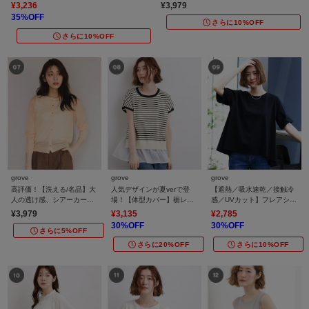
¥3,236
¥3,979
35%OFF
さらに10%OFF
さらに10%OFF
grove
grove
grove
高評価！【洗える/名品】大
人気デザインが夏verで登
【遮熱／吸水速乾／接触冷
人の透け感、シアーカーデ
場！【体型カバー】裾レイ
感／UVカット】フレアシル
ィガン
ヤードニット
エットTシャツ
¥3,979
¥3,135
¥2,785
30%OFF
30%OFF
さらに5%OFF
さらに20%OFF
さらに10%OFF