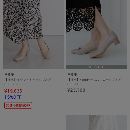
SOLD OUT
卑弥呼
卑弥呼
【撥水】ラウンドトゥパンプス／
【撥水】4cmヒールバレエパンプス／
661109
661110
¥23,100
¥19,635
15%OFF
さらに5%OFF