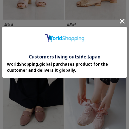
卑弥呼
卑弥呼
【本革】パデットヒールサンダル／
【本革】パンチングレザーフラットミュ
651217
ールサンダル／651214
¥17,325
¥12,705
25%OFF
45%OFF
さらに5%OFF
さらに5%OFF