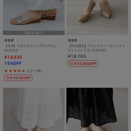
SOLD OUT
卑弥呼
卑弥呼
【本革】マルチストラップサンダル／
【WEB限定】アシンメトリーポインテッ
663203
ドトゥパンプス／640002
¥18,700
¥19,635
15%OFF
さらに20%OFF
5.0 (1件)
さらに5%OFF