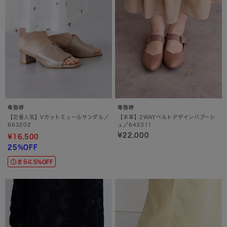
卑弥呼
卑弥呼
【定番人気】Vカットミュールサンダル／
【本革】2WAYベルトデザインバブーシ
663202
ュ／643311
¥22,000
¥16,500
25%OFF
さらに5%OFF