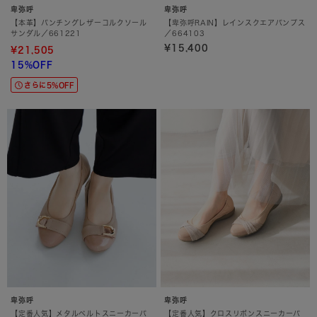
卑弥呼
卑弥呼
【本革】パンチングレザーコルクソール
【卑弥呼RAIN】レインスクエアパンプス
サンダル／661221
／664103
¥15,400
¥21,505
15%OFF
さらに5%OFF
卑弥呼
卑弥呼
【定番人気】メタルベルトスニーカーパ
【定番人気】クロスリボンスニーカーパ