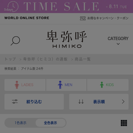
お得なキャンペーン・クーポン
トップ
卑弥呼（ヒミコ）の通販
商品一覧
検索結果 ： アイテム数
24
件
LADIES
MEN
KIDS
絞り込む
表示順
1色表示
全色表示