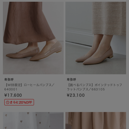
卑弥呼
卑弥呼
【WEB限定】ローヒールパンプス／
【跳べるパンプス】ポインテッドトゥフ
640001
ラットパンプス／663105
¥17,600
¥23,100
さらに20%OFF