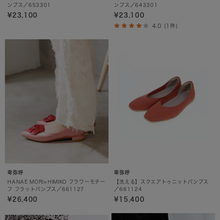
ンプス／653301
ンプス／643301
¥23,100
¥23,100
4.0 (1件)
卑弥呼
卑弥呼
HANAE MORI×HIMIKO フラワーモチー
【洗える】スクエアトゥニットパンプス
フ フラットパンプス／661127
／661124
¥26,400
¥15,400