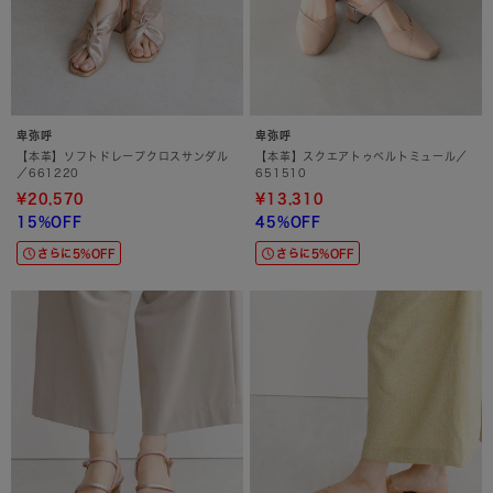
卑弥呼
卑弥呼
【本革】ソフトドレープクロスサンダル
【本革】スクエアトゥベルトミュール／
／661220
651510
¥20,570
¥13,310
15%OFF
45%OFF
さらに5%OFF
さらに5%OFF