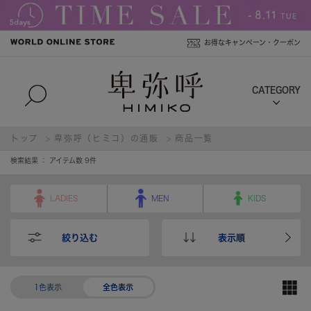
お得なキャンペーン・クーポン
トップ
卑弥呼（ヒミコ）の通販
商品一覧
検索結果 ： アイテム数
9
件
LADIES
MEN
KIDS
絞り込む
表示順
1色表示
全色表示