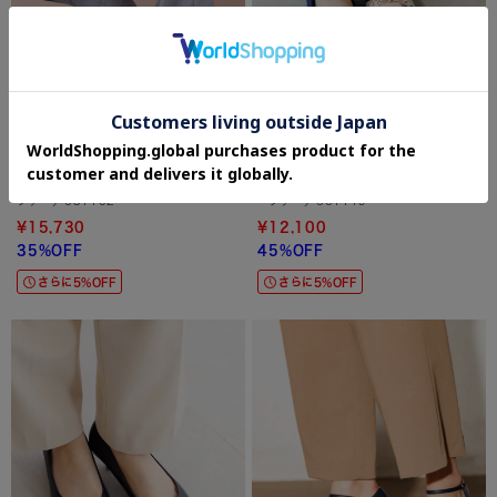
卑弥呼
卑弥呼
【本革】カカトシャーリングソフトロー
【瞬間フィット】ハンズフリーニットロ
ファー／631102
ーファー／661119
¥15,730
¥12,100
35%OFF
45%OFF
さらに5%OFF
さらに5%OFF