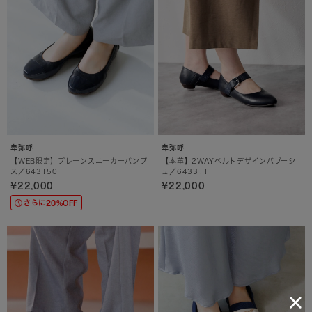
卑弥呼
卑弥呼
【WEB限定】プレーンスニーカーパンプ
【本革】2WAYベルトデザインバブーシ
ス／643150
ュ／643311
¥22,000
¥22,000
さらに20%OFF