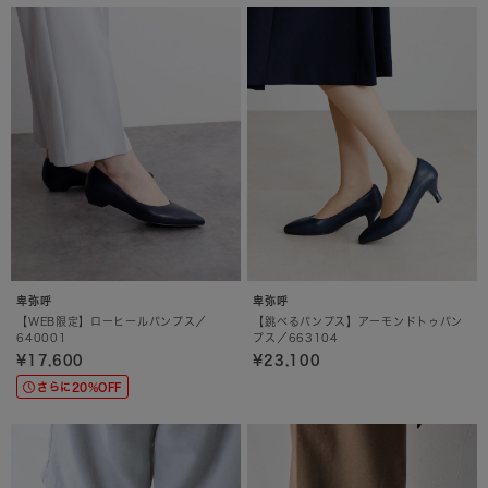
卑弥呼
卑弥呼
【WEB限定】ローヒールパンプス／
【跳べるパンプス】アーモンドトゥパン
640001
プス／663104
¥17,600
¥23,100
さらに20%OFF