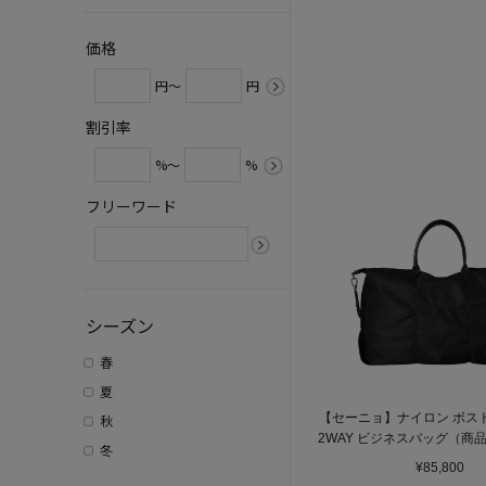
価格
円～
円
割引率
%～
%
フリーワード
シーズン
春
夏
【セーニョ】ナイロン ボスト
秋
2WAY ビジネスバッグ（商品
冬
39643）
¥85,800