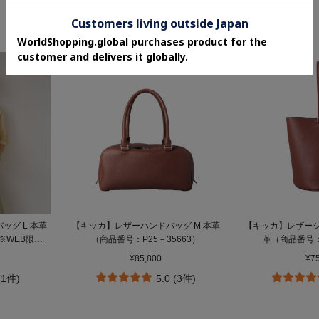
ッグ L 本革
【キッカ】レザーハンドバッグ M 本革
【キッカ】レザーシ
※WEB限定
（商品番号：P25－35663）
革（商品番号：P
500）
¥85,800
¥7
(1件)
5.0 (3件)