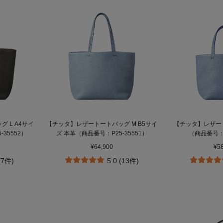
 L A4サイ
【チッタ】レザートートバッグ M B5サイ
【チッタ】レザート
35552）
ズ 本革（商品番号：P25‐35551）
（商品番号：P
¥64,900
¥5
(7件)
5.0 (13件)