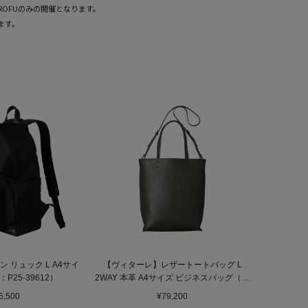
ROFUのみの開催となります。
ます。
 リュック L A4サイ
【ヴィターレ】レザートートバッグ L
P25-39612）
2WAY 本革 A4サイズ ビジネスバッグ（商
品番号：P25－26642）
5,500
¥79,200