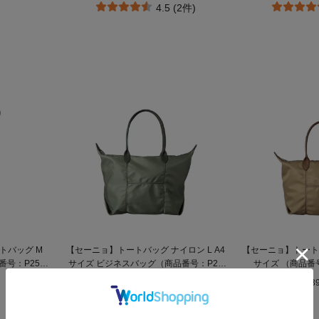
4.5 (2件)
トバッグ M
【セーニョ】トートバッグ ナイロン L A4
【セーニョ】トートバ
品番号：P25－
サイズ ビジネスバッグ（商品番号：P25
サイズ （商品番号
－39642）
¥44,000
¥3
5.0 (4件)