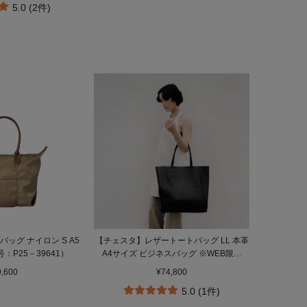
5.0 (2件)
ッグ ナイロン S A5
【チェスタ】レザートートバッグ LL 本革
：P25－39641）
A4サイズ ビジネスバッグ ※WEB限定
（商品番号：P25－30630）
9,600
¥74,800
5.0 (1件)