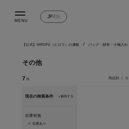
JP
EN
/
MENU
【公式】HIROFU（ヒロフ）の通販
バッグ・財布・小物入れ
その他
7
商品別
|
カ
件
現在の検索条件
ｘ解除する
在庫有無
在庫あり