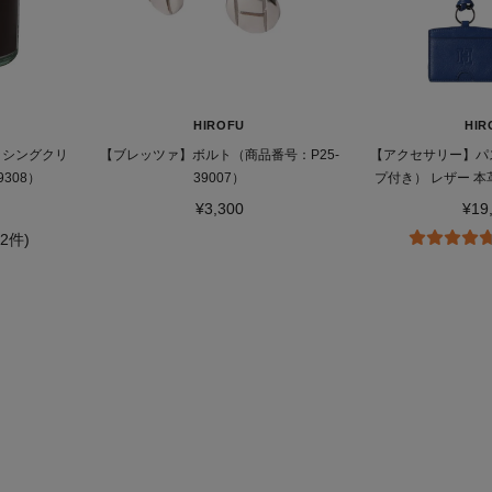
HIROFU
HIR
ッシングクリ
【ブレッツァ】ボルト（商品番号：P25-
【アクセサリー】パ
308）
39007）
プ付き） レザー 本
500
¥3,300
¥19
32件)