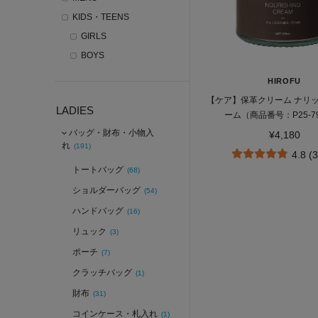
KIDS・TEENS
GIRLS
BOYS
HIROFU
【ケア】保革クリーム ナリ
LADIES
ーム（商品番号：P25-79
バッグ・財布・小物入
¥4,180
れ
(191)
4.8 (
トートバッグ
(68)
ショルダーバッグ
(54)
ハンドバッグ
(16)
リュック
(3)
ポーチ
(7)
クラッチバッグ
(1)
財布
(31)
コインケース・札入れ
(1)