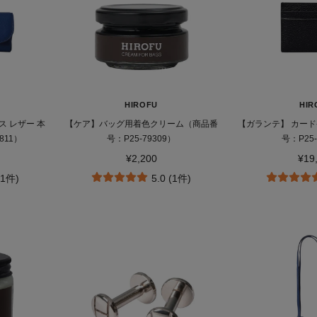
HIROFU
HIR
 レザー 本
【ケア】バッグ用着色クリーム（商品番
【ガランテ】 カード
811）
号：P25-79309）
号：P25-
¥2,200
¥19
11件)
5.0 (1件)