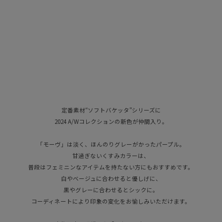
定番素材“ソフトバケッタ”シリーズに
2024 A/Wコレクションの新色が仲間入り。
「モーヴ」は淡く、ほんのりグレーがかったパープル。
甘過ぎないくすみカラーは、
普段はフェミニンなアイテムを持たない方にもおすすめです。
白やベージュに合わせると優しげに、
黒やグレーに合わせるとシックに。
コーディネートにより印象の変化をお愉しみいただけます。