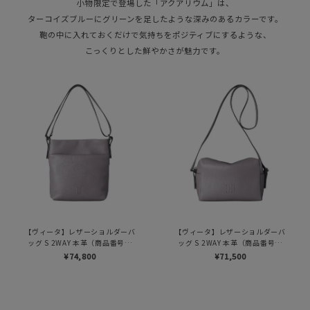
小物限定で登場した「アクアリウム」は、
ターコイズブルーにグリーンを足したような深みのあるカラーです。
鞄の中に入れておくだけで気持ちをポジティブにするような、
こっくりとした鮮やかさが魅力です。
【ヴィータ】レザーショルダーバ
【ヴィータ】レザーショルダーバ
ッグ S 2WAY 本革（商品番号：
ッグ S 2WAY 本革（商品番号：
P25-20100）
P25-20020）
¥74,800
¥71,500