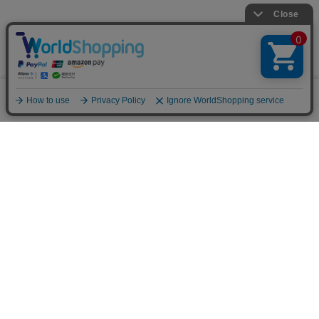
0
メニュー
スナップ
探す
お気に入り
カート
【プラティカ】長財布 L字ファス
【プラティカ】コインケース レザ
ナー レザー ロング ウォレット 本
ー コンパクト ウォレット 本革
革（商品番号：P25-50502）
（商品番号：P25-50310）
¥63,800
¥27,500