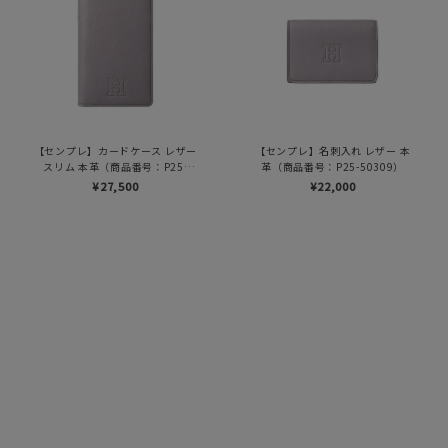
【センプレ】カードケース レザー
【センプレ】名刺入れ レザー 本
スリム 本革（商品番号：P25-
革（商品番号：P25-50309）
50329）
¥27,500
¥22,000