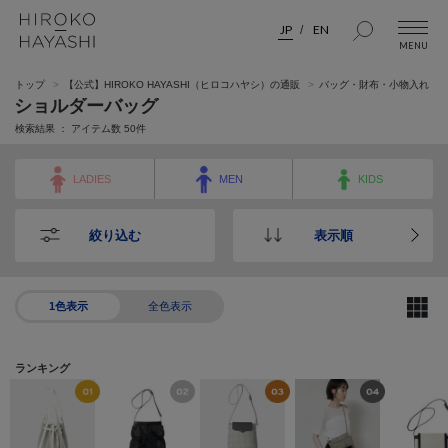
JP
EN
トップ
【公式】HIROKO HAYASHI（ヒロコハヤシ）の通販
バッグ・財布・小物入れ
ショルダーバッグ
検索結果 ： アイテム数
50
件
LADIES
MEN
KIDS
絞り込む
表示順
1色表示
全色表示
ランキング