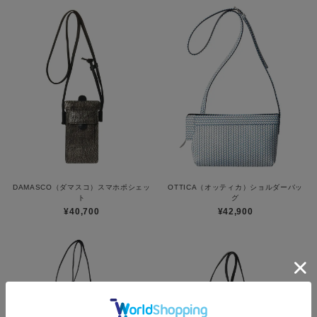
DAMASCO（ダマスコ）スマホポシェッ
OTTICA（オッティカ）ショルダーバッ
ト
グ
¥40,700
¥42,900