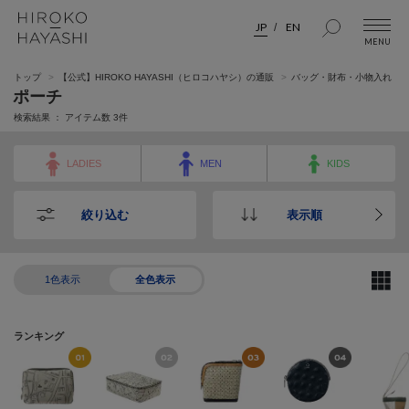
JP
EN
トップ
【公式】HIROKO HAYASHI（ヒロコハヤシ）の通販
バッグ・財布・小物入れ
ポーチ
検索結果 ： アイテム数
3
件
LADIES
MEN
KIDS
絞り込む
表示順
1色表示
全色表示
ランキング