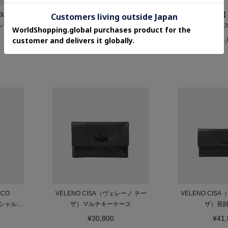
LE
OTTICA（オッティカ）薄型ミニ財
【数量限定】
レ チョコ
布
SPECIAL（ダ
ニ
長財
¥28,600
¥44,
CO
VELENO CISA（ヴェレーノ チー
VELENO CIS
ペシャル）
ザ）マルチキーケース
ザ）長
¥30,800
¥41,