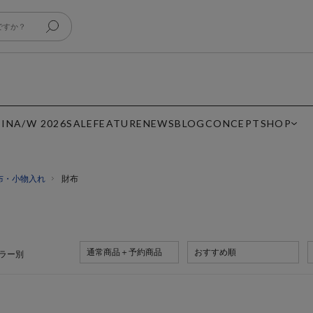
 IN
A/W 2026
SALE
FEATURE
NEWS
BLOG
CONCEPT
SHOP
布・小物入れ
財布
通常商品＋予約商品
おすすめ順
ラー別