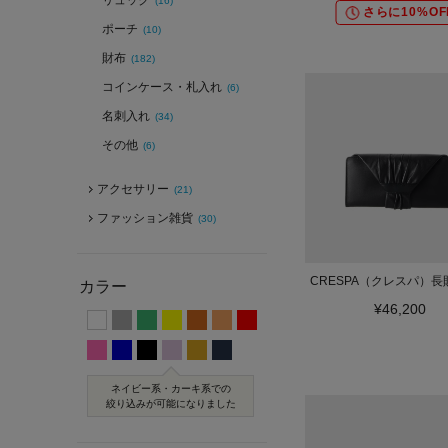
リュック
(16)
さらに10%OF
ポーチ
(10)
財布
(182)
コインケース・札入れ
(6)
名刺入れ
(34)
その他
(6)
アクセサリー
(21)
ファッション雑貨
(30)
CRESPA（クレスパ）長
カラー
¥46,200
ネイビー系・カーキ系での
絞り込みが可能になりました