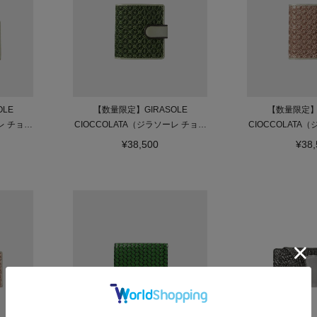
LE
【数量限定】GIRASOLE
【数量限定】G
レ チョコ
CIOCCOLATA（ジラソーレ チョコ
CIOCCOLATA
布
ラータ）薄型二つ折り財布
ラータ）薄型
¥38,500
¥38,