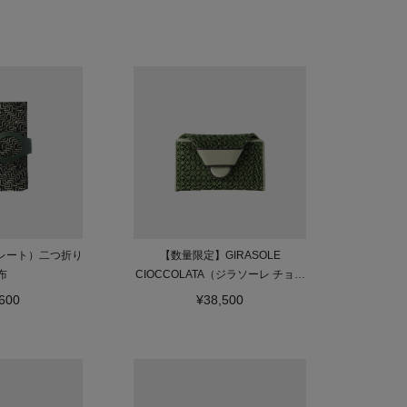
グレート）二つ折り
【数量限定】GIRASOLE
布
CIOCCOLATA（ジラソーレ チョコ
ラータ）マルチ財布
600
¥38,500