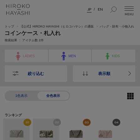
JP
EN
トップ
【公式】HIROKO HAYASHI（ヒロコハヤシ）の通販
バッグ・財布・小物入れ
コインケース・札入れ
検索結果 ： アイテム数
2
件
LADIES
MEN
KIDS
絞り込む
表示順
1色表示
全色表示
ランキング