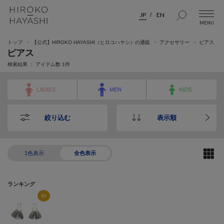
JP
EN
トップ
【公式】HIROKO HAYASHI（ヒロコハヤシ）の通販
アクセサリー
ピアス
ピアス
検索結果 ： アイテム数
1
件
LADIES
MEN
KIDS
絞り込む
表示順
1色表示
全色表示
ランキング