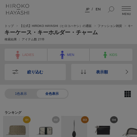
JP
EN
トップ
【公式】HIROKO HAYASHI（ヒロコハヤシ）の通販
ファッション雑貨
キーケ
キーケース・キーホルダー・チャーム
検索結果 ： アイテム数
27
件
LADIES
MEN
KIDS
絞り込む
表示順
1色表示
全色表示
ランキング