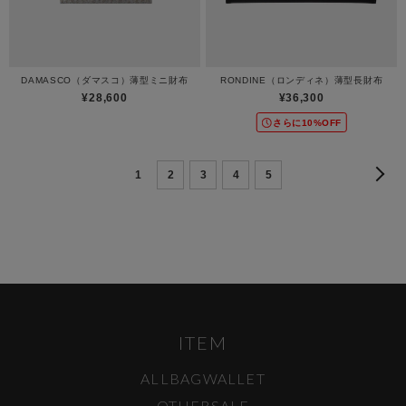
DAMASCO（ダマスコ）薄型ミニ財布
RONDINE（ロンディネ）薄型長財布
¥28,600
¥36,300
さらに10%OFF
1
2
3
4
5
ITEM
ALL
BAG
WALLET
OTHER
SALE