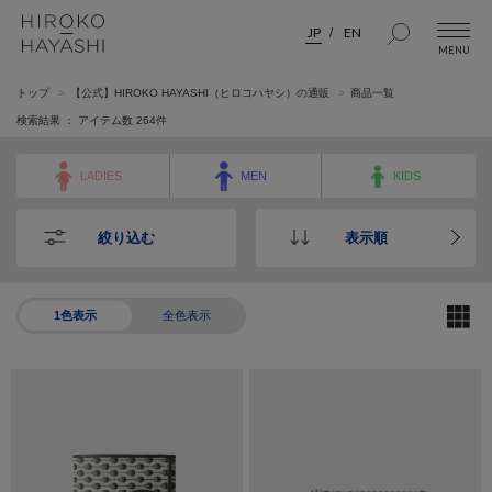
JP
EN
トップ
【公式】HIROKO HAYASHI（ヒロコハヤシ）の通販
商品一覧
検索結果 ： アイテム数
264
件
LADIES
MEN
KIDS
絞り込む
表示順
1色表示
全色表示