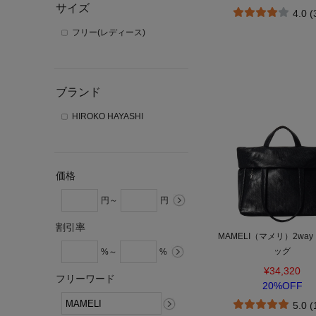
サイズ
4.0 
フリー(レディース)
ブランド
HIROKO HAYASHI
価格
円～
円
割引率
MAMELI（マメリ）2wa
ッグ
%～
%
¥34,320
フリーワード
20%OFF
5.0 