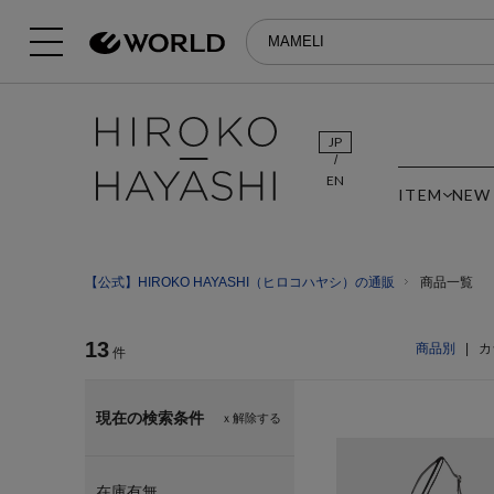
JP
EN
ITEM
NEW
【公式】HIROKO HAYASHI（ヒロコハヤシ）の通販
商品一覧
13
商品別
|
カ
件
現在の検索条件
ｘ解除する
在庫有無