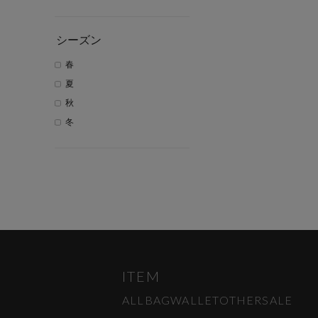
シーズン
春
夏
秋
冬
ITEM
ALL
BAG
WALLET
OTHER
SALE