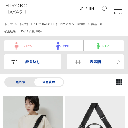
JP
EN
トップ
【公式】HIROKO HAYASHI（ヒロコハヤシ）の通販
商品一覧
検索結果 ： アイテム数
16
件
LADIES
MEN
KIDS
絞り込む
表示順
1色表示
全色表示