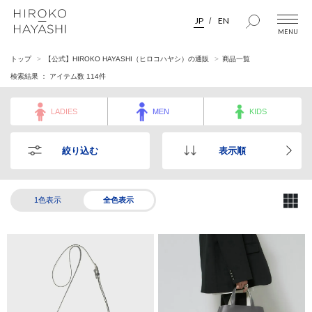
JP
EN
トップ
【公式】HIROKO HAYASHI（ヒロコハヤシ）の通販
商品一覧
検索結果 ： アイテム数
114
件
LADIES
MEN
KIDS
絞り込む
表示順
1色表示
全色表示