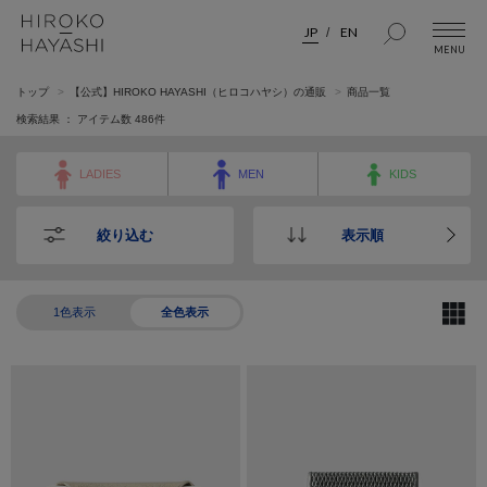
JP
EN
トップ
【公式】HIROKO HAYASHI（ヒロコハヤシ）の通販
商品一覧
検索結果 ： アイテム数
486
件
LADIES
MEN
KIDS
絞り込む
表示順
1色表示
全色表示