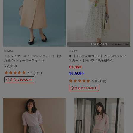
SOLD OUT
index
index
トレンチマーメイドフレアスカート【洗
◆【日比谷花壇コラボ】ニゲラ柄フレア
濯機OK／イージーアイロン】
スカート【防シワ／洗濯機OK】
¥7,150
¥3,960
5.0 (1件)
40%OFF
さらに30%OFF
5.0 (1件)
さらに10%OFF