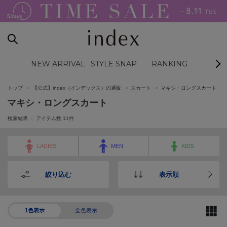
NEW ARRIVAL
STYLE SNAP
RANKING
BL
トップ
【公式】index（インデックス）の通販
スカート
マキシ・ロングスカート
マキシ・ロングスカート
検索結果 ： アイテム数
11
件
LADIES
MEN
KIDS
絞り込む
表示順
1色表示
全色表示