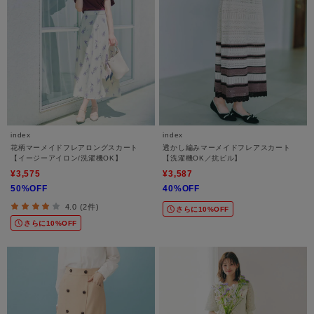
index
index
花柄マーメイドフレアロングスカート
透かし編みマーメイドフレアスカート
【イージーアイロン/洗濯機OK】
【洗濯機OK／抗ピル】
¥3,575
¥3,587
50%OFF
40%OFF
4.0 (2件)
さらに10%OFF
さらに10%OFF