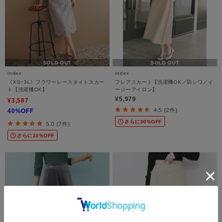
SOLD OUT
SOLD OUT
index
index
《XS~3L》フラワーレースタイトスカー
フレアスカート【洗濯機OK／防シワ／イ
ト【洗濯機OK】
ージーアイロン】
¥5,979
¥3,587
4.5 (2件)
40%OFF
さらに30%OFF
5.0 (7件)
さらに10%OFF