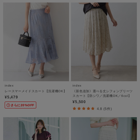
index
index
レースマーメイドスカート【洗濯機OK】
《新色追加》選べる丈シフォンプリーツ
スカート【防シワ／洗濯機OK／6col】
¥5,479
¥5,500
さらに20%OFF
4.8 (5件)