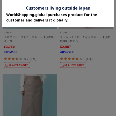
index
index
ベロアジャージナロースカート【洗濯機
ストレッチナロータイトスカート【洗濯
洗い可】
機OK／抗ピル】
¥3,960
¥2,987
40%OFF
40%OFF
3.7 (3件)
5.0 (1件)
さらに20%OFF
さらに20%OFF