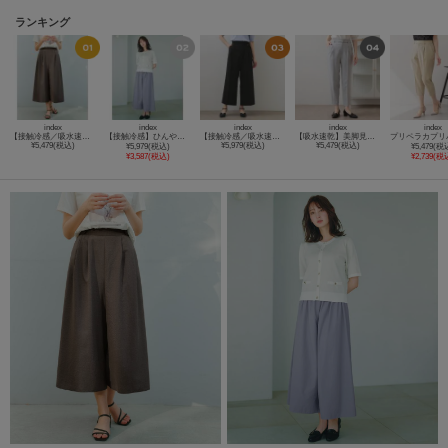
ランキング
index
index
index
index
index
【接触冷感／吸水速乾】きれいめなのに楽ちんガウチョパンツ《イージーアイロン／防シワ／洗濯機OK》
【接触冷感】ひんやりスカンツワイドパンツ《洗濯機OK/防シワ》
【接触冷感／吸水速乾】セットアップ対応ラップストレートパンツ《イージーアイロン／洗濯機OK》
【吸水速乾】美脚見えストレッチテーパードパンツ《防シワ／洗濯機OK／XS～3L》
¥5,479(税込)
¥5,979(税込)
¥5,479(税込)
¥5,979(税込)
¥5,479(税
¥3,587(税込)
¥2,739(税