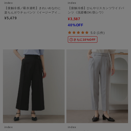
index
index
【接触冷感／吸水速乾】きれいめなのに
【接触冷感】ひんやりスカンツワイドパ
楽ちんガウチョパンツ《イージーアイロ
ンツ《洗濯機OK/防シワ》
ン／防シワ／洗濯機OK》
¥5,479
¥3,587
40%OFF
5.0 (1件)
さらに10%OFF
index
index