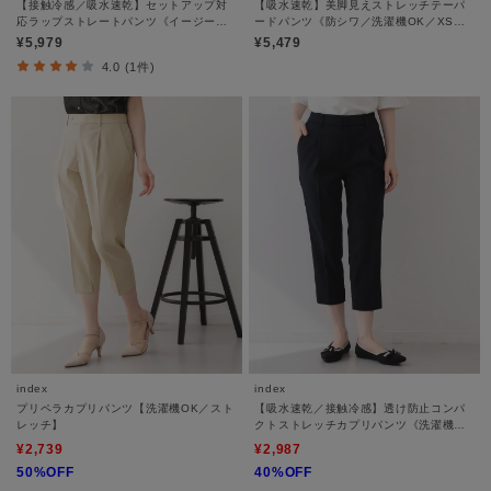
【接触冷感／吸水速乾】セットアップ対
【吸水速乾】美脚見えストレッチテーパ
応ラップストレートパンツ《イージーア
ードパンツ《防シワ／洗濯機OK／XS～
イロン／洗濯機OK》
3L》
¥5,979
¥5,479
4.0 (1件)
index
index
プリペラカプリパンツ【洗濯機OK／スト
【吸水速乾／接触冷感】透け防止コンパ
レッチ】
クトストレッチカプリパンツ《洗濯機
OK》
¥2,739
¥2,987
50%OFF
40%OFF