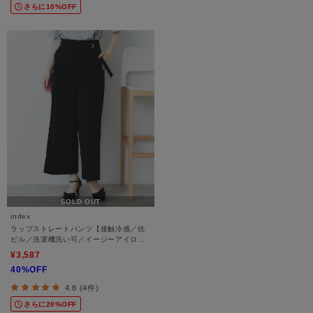
さらに10%OFF
SOLD OUT
index
ラップストレートパンツ【接触冷感／抗
ピル／洗濯機洗い可／イージーアイロ
ン】
¥3,587
40%OFF
4.8 (4件)
さらに20%OFF