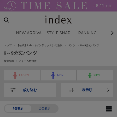
NEW ARRIVAL
STYLE SNAP
RANKING
BL
トップ
【公式】index（インデックス）の通販
パンツ
6～9分丈パンツ
6～9分丈パンツ
検索結果 ： アイテム数
9
件
LADIES
MEN
KIDS
絞り込む
表示順
1色表示
全色表示