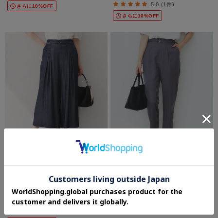
5.0 (1件)
さらに10%OFF
さらに10%OFF
SOLD OUT
index
index
【接触冷感／UVケア／吸水速乾】シャン
ストレッチテーパードパンツ【洗濯機洗
ブレーワイドパンツ《洗濯機OK》
い可／吸水速乾／防シワ】
¥5,479
¥4,185
4.0 (4件)
30%OFF
さらに50%OFF
4.0 (3件)