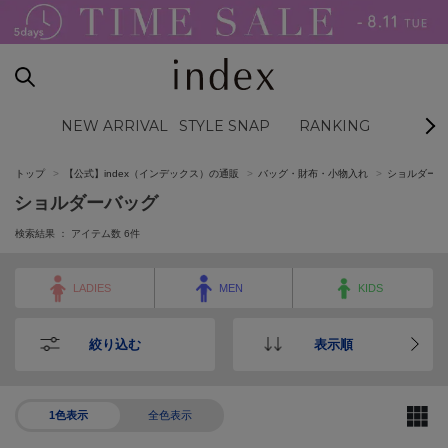
NEW ARRIVAL
STYLE SNAP
RANKING
BL
トップ
【公式】index（インデックス）の通販
バッグ・財布・小物入れ
ショルダーバ
ショルダーバッグ
検索結果 ： アイテム数
6
件
LADIES
MEN
KIDS
絞り込む
表示順
1色表示
全色表示