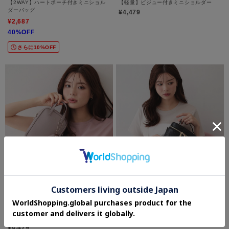
【2WAY】ハートポーチ付きミニショル
【軽量】ビジュー付きミニショルダー
ダーバッグ
¥4,479
¥2,687
40%OFF
さらに10%OFF
index
index
【2WAY】ハートポーチ付きミニショル
【2WAY】キルティングバニティバッグ
ダーバッグ
¥4,979
¥4,479