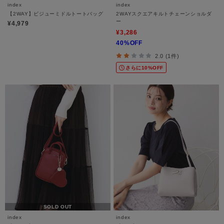
index
index
【2WAY】ビジューミドルトートバッグ
2WAYスクエアキルトチェーンショルダ
ー
¥4,979
¥3,286
40%OFF
2.0 (1件)
さらに10%OFF
SOLD OUT
index
index