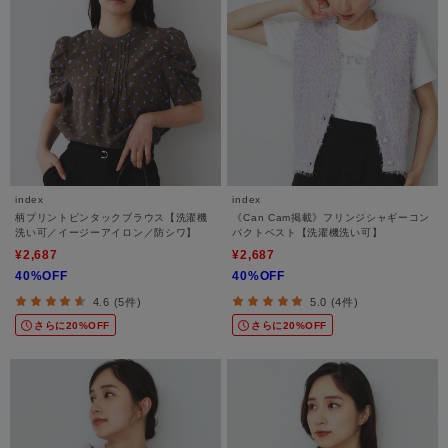
index
index
柄プリントピンタックブラウス【洗濯機
《Can Cam掲載》フリンジシャギーコン
洗い可／イージーアイロン／防シワ】
パクトベスト【洗濯機洗い可】
¥2,687
¥2,687
40%OFF
40%OFF
4.6 (5件)
5.0 (4件)
さらに20%OFF
さらに20%OFF