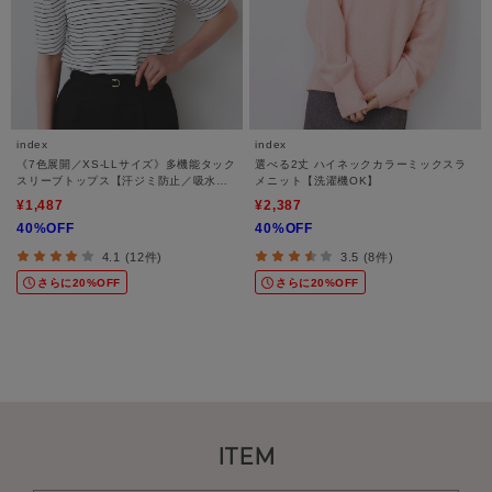
index
index
《7色展開／XS-LLサイズ》多機能タック
選べる2丈 ハイネックカラーミックスラ
スリーブトップス【汗ジミ防止／吸水速
メニット【洗濯機OK】
乾／接触冷感／UVケア／洗濯機洗い可】
¥1,487
¥2,387
40%OFF
40%OFF
4.1 (12件)
3.5 (8件)
さらに20%OFF
さらに20%OFF
ITEM