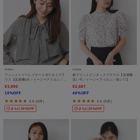
index
index
アシンメトリーレイヤードボウタイブラ
柄プリントピンタックブラウス【洗濯機
ウス【洗濯機OK／イージーアイロン／防
洗い可／イージーアイロン／防シワ】
シワ】《XS～3L》
¥3,990
¥2,687
10%OFF
40%OFF
4.8 (4件)
4.6 (5件)
さらに10%OFF
さらに20%OFF