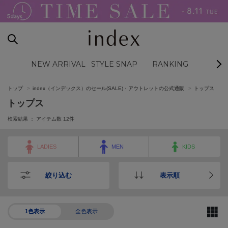
NEW ARRIVAL
STYLE SNAP
RANKING
BL
トップ
index（インデックス）のセール(SALE)・アウトレットの公式通販
トップス
トップス
検索結果 ： アイテム数
12
件
LADIES
MEN
KIDS
絞り込む
表示順
1色表示
全色表示