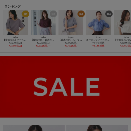
ランキング
index
index
index
index
index
【接触冷感】クールタッチラップスリーブニット《UVケア／洗濯機OK／XS～3L／9col》
【接触冷感／吸水速乾】タックパフスリーブブラウス《防シワ／洗濯機OK／XS～3L／8col》
【吸水速乾】ストライプ調デザインスリーブトップス《洗濯機OK》
オーガンシアーリボンフリルブラウス【洗濯機OK／イージーアイロン】
¥3,979(税込)
¥3,979(税込)
¥3,479(税込)
¥4,479(税込)
¥2,989(税
¥2,785(税込)
¥3,183(税込)～
¥2,783(税込)
¥3,135(税込)
¥2,391(税