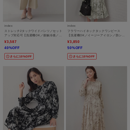
index
index
ストレッチ2タックワイドパンツ／セット
フラワーハイネックタックワンピース
アップ対応可【洗濯機OK／接触冷感／吸
【洗濯機OK／イージーアイロン／防シ
水速乾／防シワ】
ワ】
¥3,587
¥3,850
40%OFF
50%OFF
さらに10%OFF
さらに10%OFF