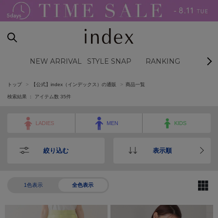
NEW ARRIVAL
STYLE SNAP
RANKING
BL
トップ
【公式】index（インデックス）の通販
商品一覧
検索結果 ： アイテム数
35
件
LADIES
MEN
KIDS
絞り込む
表示順
1色表示
全色表示