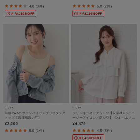
4.0 (3件)
5.0 (2件)
さらに10%OFF
さらに10%OFF
index
index
前後2WAY サテンパイピングリブタンク
フリルキーネックシャツ【洗濯機OK／イ
トップ【洗濯機洗い可】
ージーアイロン／防シワ】《XS～LL／
7col》
¥2,200
¥4,479
5.0 (1件)
4.5 (8件)
さらに30%OFF