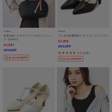
index
index
軽量合皮バイカラーミドルボストンバッ
【つま先抗菌防臭】Tストラップパンプス
グ【2WAY】
¥3,960
¥3,587
40%OFF
40%OFF
5.0 (1件)
さらに10%OFF
さらに10%OFF