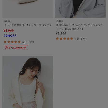
index
index
【つま先抗菌防臭】Tストラップパンプス
前後2WAY サテンパイピングリブタンク
トップ【洗濯機洗い可】
¥3,960
¥2,200
40%OFF
5.0 (1件)
5.0 (1件)
さらに10%OFF