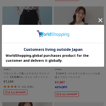
index
index
フロントラップ風ハイウエストワイドパ
【2WAY】バイカラーリボンハンドル合
ンツ【洗濯機OK／ストレッチ／イージー
皮ミドルトートバッグ
アイロン】
¥7,150
¥3,587
4.0 (1件)
40%OFF
さらに30%OFF
さらに10%OFF