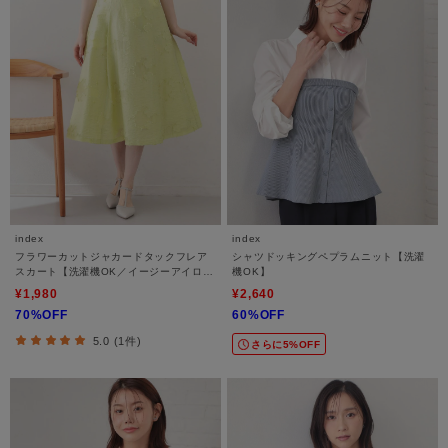
index
index
フラワーカットジャカードタックフレア
シャツドッキングペプラムニット【洗濯
スカート【洗濯機OK／イージーアイロ
機OK】
ン】
¥1,980
¥2,640
70%OFF
60%OFF
5.0 (1件)
さらに5%OFF