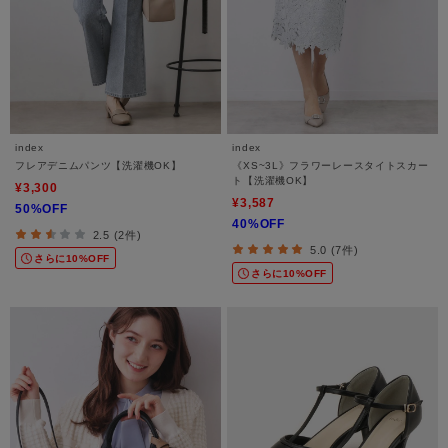
index
index
フレアデニムパンツ【洗濯機OK】
《XS~3L》フラワーレースタイトスカー
ト【洗濯機OK】
¥3,300
¥3,587
50%OFF
40%OFF
2.5 (2件)
5.0 (7件)
さらに10%OFF
さらに10%OFF