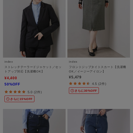
index
index
ストレッチテーラードジャケット／セッ
フロントジップタイトスカート【洗濯機
トアップ対応【洗濯機OK】
OK／イージーアイロン】
¥5,479
¥4,400
4.5 (2件)
50%OFF
さらに30%OFF
5.0 (2件)
さらに15%OFF