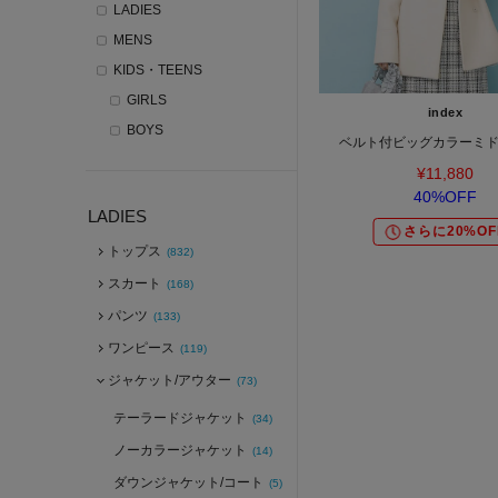
LADIES
MENS
KIDS・TEENS
GIRLS
index
BOYS
ベルト付ビッグカラーミ
¥11,880
40%OFF
LADIES
さらに20%OF
トップス
(832)
スカート
(168)
パンツ
(133)
ワンピース
(119)
ジャケット/アウター
(73)
テーラードジャケット
(34)
ノーカラージャケット
(14)
ダウンジャケット/コート
(5)